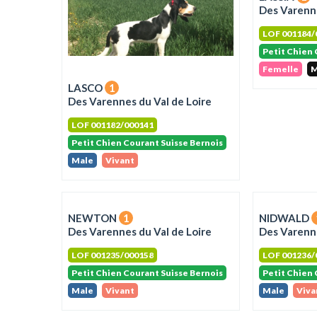
Des Varenne
LOF 001184/
Petit Chien 
Femelle
M
LASCO
1
Des Varennes du Val de Loire
LOF 001182/000141
Petit Chien Courant Suisse Bernois
Male
Vivant
NEWTON
1
NIDWALD
Des Varennes du Val de Loire
Des Varenne
LOF 001235/000158
LOF 001236/
Petit Chien Courant Suisse Bernois
Petit Chien 
Male
Vivant
Male
Viva