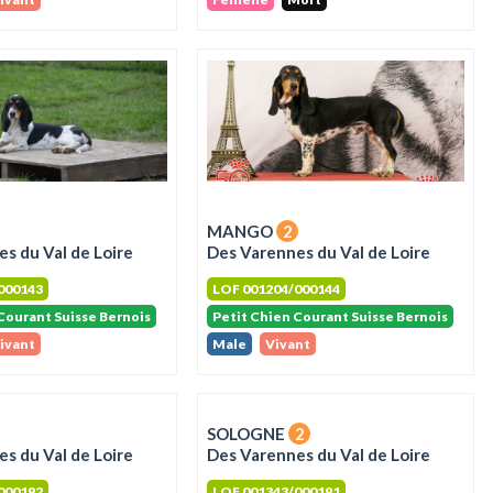
MANGO
2
s du Val de Loire
Des Varennes du Val de Loire
000143
LOF 001204/000144
Courant Suisse Bernois
Petit Chien Courant Suisse Bernois
ivant
Male
Vivant
SOLOGNE
2
s du Val de Loire
Des Varennes du Val de Loire
000192
LOF 001343/000191