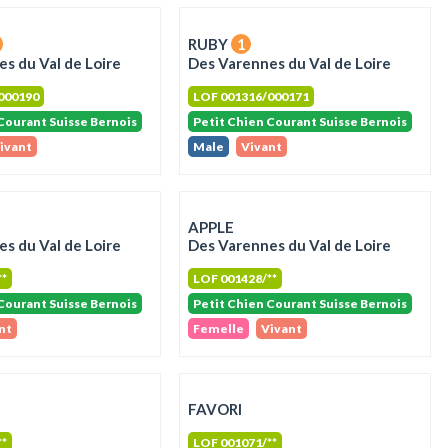
RUBY
1
s du Val de Loire
Des Varennes du Val de Loire
000190
LOF 001316/000171
Courant Suisse Bernois
Petit Chien Courant Suisse Bernois
ivant
Male
Vivant
APPLE
s du Val de Loire
Des Varennes du Val de Loire
**
LOF 001428/**
Courant Suisse Bernois
Petit Chien Courant Suisse Bernois
nt
Femelle
Vivant
FAVORI
**
LOF 001071/**