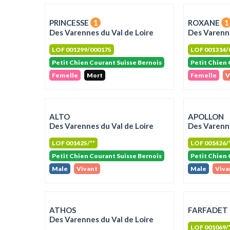
PRINCESSE
1
ROXANE
1
Des Varennes du Val de Loire
Des Varenne
LOF 001299/000175
LOF 001314/
Petit Chien Courant Suisse Bernois
Petit Chien 
Femelle
Mort
Femelle
V
ALTO
APOLLON
Des Varennes du Val de Loire
Des Varenne
LOF 001425/**
LOF 001426/
Petit Chien Courant Suisse Bernois
Petit Chien 
Male
Vivant
Male
Viva
ATHOS
FARFADET
Des Varennes du Val de Loire
LOF 001069/