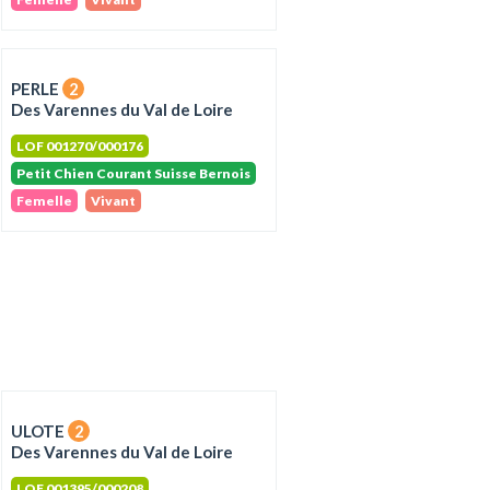
PERLE
2
Des Varennes du Val de Loire
LOF 001270/000176
Petit Chien Courant Suisse Bernois
Femelle
Vivant
ULOTE
2
Des Varennes du Val de Loire
LOF 001395/000208