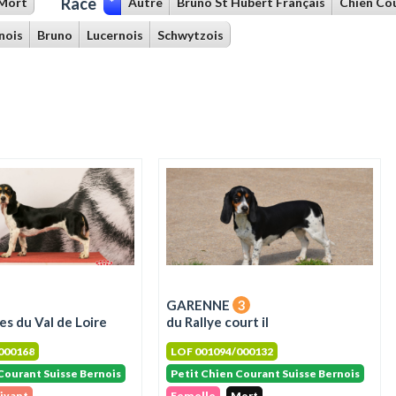
Race
Mort
*
Autre
Bruno St Hubert Français
Chien Cou
nois
Bruno
Lucernois
Schwytzois
GARENNE
3
s du Val de Loire
du Rallye court il
000168
LOF 001094/000132
Courant Suisse Bernois
Petit Chien Courant Suisse Bernois
ivant
Femelle
Mort