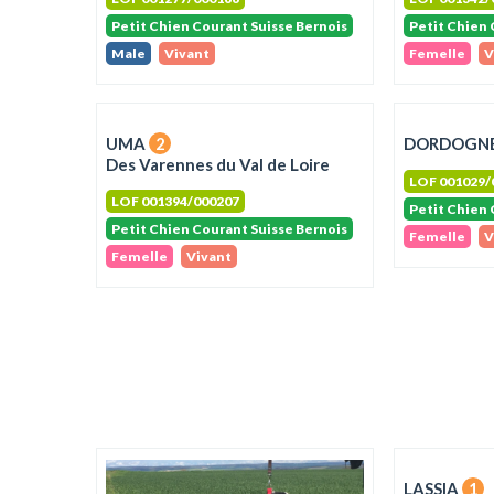
Petit Chien Courant Suisse Bernois
Petit Chien 
Male
Vivant
Femelle
V
UMA
2
DORDOGN
Des Varennes du Val de Loire
LOF 001029/
LOF 001394/000207
Petit Chien 
Petit Chien Courant Suisse Bernois
Femelle
V
Femelle
Vivant
LASSIA
1