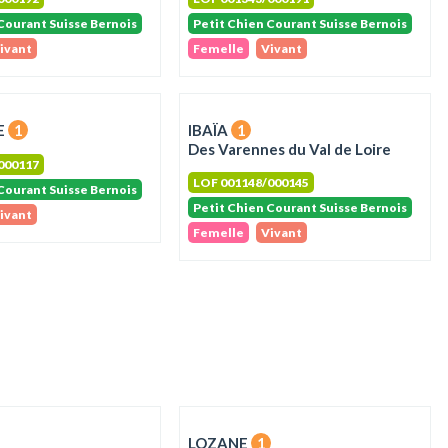
Courant Suisse Bernois
Petit Chien Courant Suisse Bernois
ivant
Femelle
Vivant
E
1
IBAÏA
1
Des Varennes du Val de Loire
000117
LOF 001148/000145
Courant Suisse Bernois
Petit Chien Courant Suisse Bernois
ivant
Femelle
Vivant
LOZANE
1