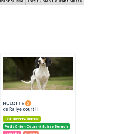
rant Suisse
Petit Chien Courant Suisse
HULOTTE
2
du Rallye court il
LOF 001119/000138
Petit Chien Courant Suisse Bernois
Femelle
Vivant