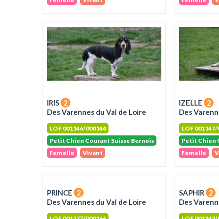
IRIS
2
IZELLE
2
Des Varennes du Val de Loire
Des Varenne
LOF 001146/000144
LOF 001147/
Petit Chien Courant Suisse Bernois
Petit Chien 
Femelle
Vivant
Femelle
V
PRINCE
2
SAPHIR
2
Des Varennes du Val de Loire
Des Varenne
LOF 001277/000166
LOF 001342/