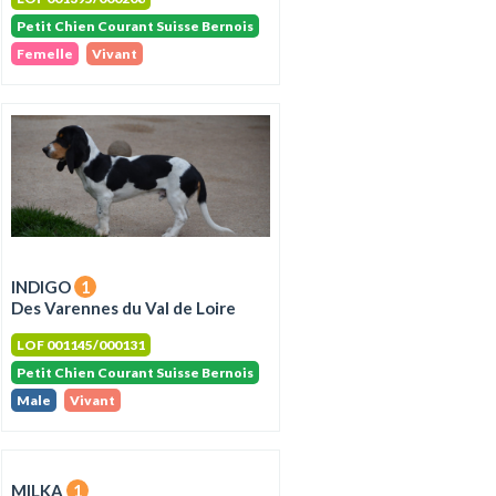
Petit Chien Courant Suisse Bernois
Femelle
Vivant
INDIGO
1
Des Varennes du Val de Loire
LOF 001145/000131
Petit Chien Courant Suisse Bernois
Male
Vivant
MILKA
1