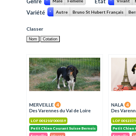
Genre
Etat
*
Male
Femelle
*
Vivant
Variété
*
Autre
Bruno St Hubert Français
Ber
Classer
Nom
Cotation
MERVEILLE
4
NALA
4
Des Varennes du Val de Loire
Des Varenne
LOF 001210/000159
LOF 001237/
Petit Chien Courant Suisse Bernois
Petit Chien 
Femelle
Vivant
Femelle
V