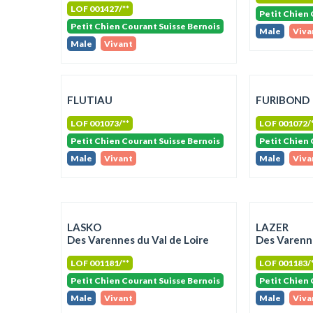
LOF 001427/**
Petit Chien 
Petit Chien Courant Suisse Bernois
Male
Viva
Male
Vivant
FLUTIAU
FURIBOND
LOF 001073/**
LOF 001072/
Petit Chien Courant Suisse Bernois
Petit Chien 
Male
Vivant
Male
Viva
LASKO
LAZER
Des Varennes du Val de Loire
Des Varenne
LOF 001181/**
LOF 001183/
Petit Chien Courant Suisse Bernois
Petit Chien 
Male
Vivant
Male
Viva