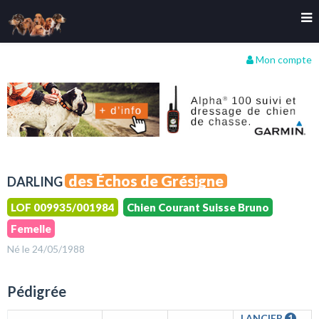
Mon compte
des Échos de Grésigne
DARLING
LOF 009935/001984
Chien Courant Suisse Bruno
Femelle
Né le 24/05/1988
Pédigrée
LANCIER
1