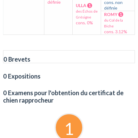
définie
cons. non
ULLA
1
définie
des Échos de
ROMY
1
Grésigne
du Col de la
cons. 0%
Biche
cons. 3.12%
0 Brevets
0 Expositions
0 Examens pour l'obtention du certificat de
chien rapprocheur
1