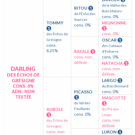
de la Vallée des
RITOU
1
Bois Matons
de l'Écho des
cons. 0%
Sources
TOMMY
MIGNONNE
cons. 0%
1
1
cons. 0%
des Échos de
Grésigne
OSCAR
1
cons.
des Coteaux
6.25%
RAFALE
1
d'Enherre
cons. non
cons. 0%
définie
NATACHA
1
DARLING
cons. non
définie
DES ÉCHOS DE
GRÉSIGNE
LARGO
1
CONS. 0%
du Bois Besnard
ADN : NON
cons. 0%
PICASSO
TESTÉE
1
MASCOTTE
du Val des
1
Feuillants
AUBOLE
du Pré aux
cons. 0%
1
Loups
cons. non
des Échos de
définie
Grésigne
cons. non
LURON
1