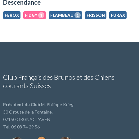
Descendance
FEROX
FIDGY
1
FLAMBEAU
1
FRISSON
FURAX
Club Français des Brunos et des Chiens
courants Suisses
Président du Club
M. Philippe Krieg
30 C route de la Fontaine,
07150 ORGNAC L'AVEN
Tel. 06 08 74 29 56