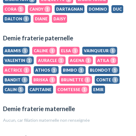
CORA
1
CANDY
1
DARTAGNAN
DOMINO
DUC
DALTON
1
DIANE
DAISY
Demie fraterie paternelle
ARAMIS
1
CALINE
1
ELSA
1
VAINQUEUR
1
VALENTIN
1
AURACLE
1
AGENA
1
ATILA
1
ACTRICE
1
ATHOS
1
BIMBO
1
BLONDOT
1
BANDIT
1
BRISKA
1
BRUNETTE
1
CONTE
1
CALIN
1
CAPITAINE
COMTESSE
1
EMIR
Demie fraterie maternelle
Aucun, car filiation maternelle non renseignée