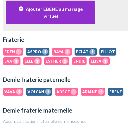
Ajouter EBENE au mariage
virtuel
Fraterie
EDEN
1
ASPRO
1
BAYA
1
ECLAT
1
ELLIOT
EVA
1
ELLE
1
ESTHER
1
ENDIE
ELISA
1
Demie fraterie paternelle
VAVA
1
VOLCAN
1
ADEGE
1
ARIANE
1
EBENE
Demie fraterie maternelle
Aucun, car filiation maternelle non renseignée