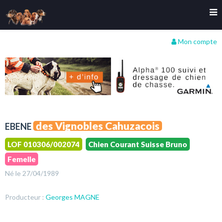
Mon compte
des Vignobles Cahuzacois
EBENE
LOF 010306/002074
Chien Courant Suisse Bruno
Femelle
Né le 27/04/1989
Producteur :
Georges MAGNE