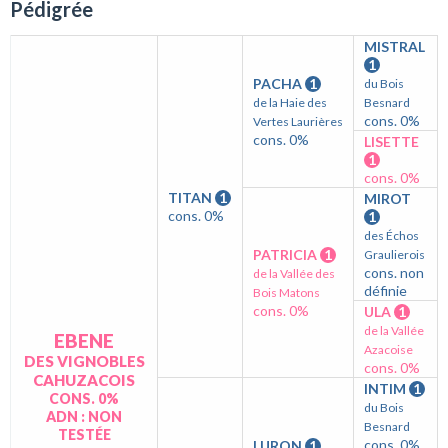
Pédigrée
MISTRAL
1
PACHA
1
du Bois
de la Haie des
Besnard
cons. 0%
Vertes Laurières
cons. 0%
LISETTE
1
cons. 0%
TITAN
1
MIROT
cons. 0%
1
des Échos
PATRICIA
1
Graulierois
cons. non
de la Vallée des
définie
Bois Matons
cons. 0%
ULA
1
de la Vallée
EBENE
Azacoise
DES VIGNOBLES
cons. 0%
CAHUZACOIS
INTIM
1
CONS. 0%
du Bois
ADN : NON
Besnard
TESTÉE
cons. 0%
LURON
1