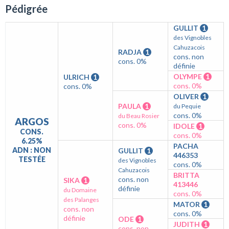
Pédigrée
GULLIT
1
des Vignobles
Cahuzacois
RADJA
1
cons. non
cons. 0%
définie
OLYMPE
1
ULRICH
1
cons. 0%
cons. 0%
OLIVER
1
PAULA
1
du Pequie
cons. 0%
du Beau Rosier
ARGOS
cons. 0%
IDOLE
1
CONS.
cons. 0%
6.25%
PACHA
ADN : NON
GULLIT
1
446353
TESTÉE
des Vignobles
cons. 0%
Cahuzacois
BRITTA
cons. non
SIKA
1
413446
définie
du Domaine
cons. 0%
des Palanges
MATOR
1
cons. non
cons. 0%
définie
ODE
1
JUDITH
1
cons. non