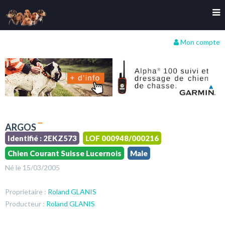
Mon compte
ARGOS
Identifié : 2EKZ573
LOF 000948/000216
Chien Courant Suisse Lucernois
Male
Né le 15/03/2005
Proprietaire :
Roland GLANIS
Producteur :
Roland GLANIS