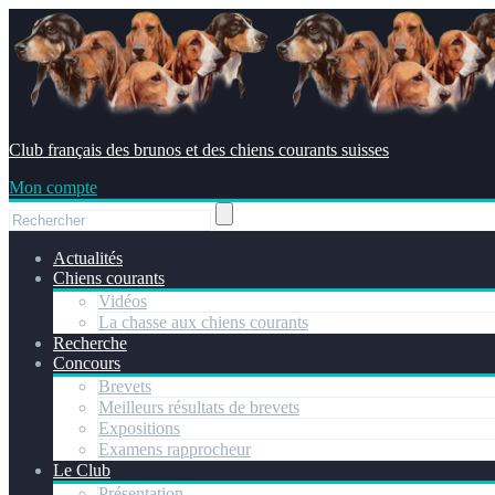
Club français des brunos et des chiens courants suisses
Mon compte
Actualités
Chiens courants
Vidéos
La chasse aux chiens courants
Recherche
Concours
Brevets
Meilleurs résultats de brevets
Expositions
Examens rapprocheur
Le Club
Présentation