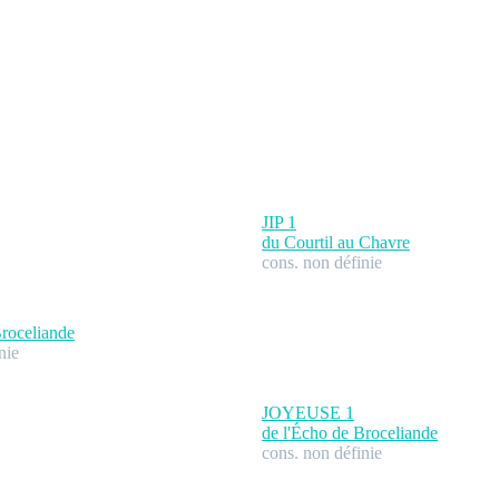
JIP
1
du Courtil au Chavre
cons. non définie
Broceliande
nie
JOYEUSE
1
de l'Écho de Broceliande
cons. non définie