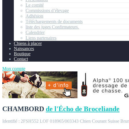
Le comité
Commissions d’élevage
Adhésion
Téléchargements de documents
liste des juges Confirmateurs.
Calendrier
Liens partenaires
Chiens à placer
Naissances
Boutique
Contact
Mon compte
CHAMBORD
de l'Écho de Broceliande
Identifié : 2FSH552
LOF 018965/003343
Chien Courant Suisse Bru