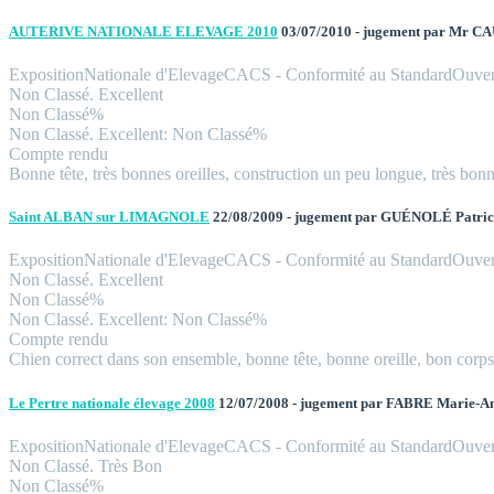
AUTERIVE NATIONALE ELEVAGE 2010
03/07/2010 - jugement par Mr 
Exposition
Nationale d'Elevage
CACS - Conformité au Standard
Ouver
Non Classé. Excellent
Non Classé%
Non Classé. Excellent
: Non Classé%
Compte rendu
Bonne tête, très bonnes oreilles, construction un peu longue, très bonn
Saint ALBAN sur LIMAGNOLE
22/08/2009 - jugement par GUÉNOLÉ Patri
Exposition
Nationale d'Elevage
CACS - Conformité au Standard
Ouver
Non Classé. Excellent
Non Classé%
Non Classé. Excellent
: Non Classé%
Compte rendu
Chien correct dans son ensemble, bonne tête, bonne oreille, bon corps,
Le Pertre nationale élevage 2008
12/07/2008 - jugement par FABRE Marie-A
Exposition
Nationale d'Elevage
CACS - Conformité au Standard
Ouver
Non Classé. Très Bon
Non Classé%