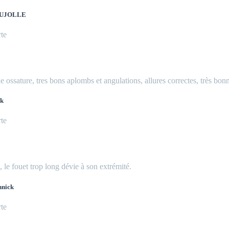
CAUJOLLE
te
e ossature, tres bons aplombs et angulations, allures correctes, très bon
ck
te
 le fouet trop long dévie à son extrémité.
nnick
te