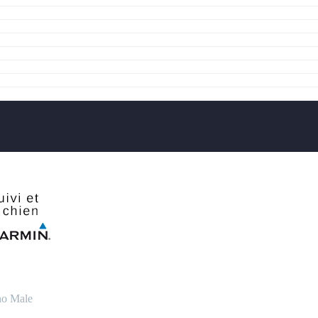
no
Male