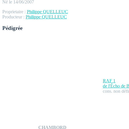
Né le 14/06/2007
Proprietaire :
Philippe QUELLEUC
Producteur :
Philippe QUELLEUC
Pédigrée
RAF
1
de l'Écho de 
cons. non défi
CHAMBORD