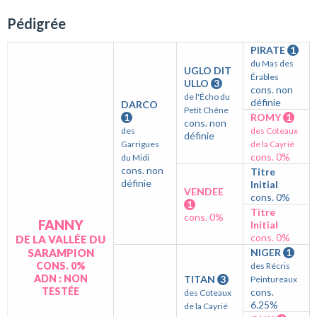
Pédigrée
PIRATE
1
du Mas des
UGLO DIT
Érables
ULLO
3
cons. non
de l'Écho du
définie
DARCO
Petit Chêne
1
ROMY
1
cons. non
des
des Coteaux
définie
Garrigues
de la Cayrié
cons. 0%
du Midi
cons. non
Titre
définie
Initial
VENDEE
cons. 0%
1
Titre
cons. 0%
FANNY
Initial
cons. 0%
DE LA VALLÉE DU
SARAMPION
NIGER
1
CONS. 0%
des Récris
ADN : NON
TITAN
3
Peintureaux
TESTÉE
cons.
des Coteaux
6.25%
de la Cayrié