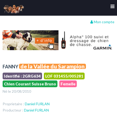
Mon compte
de la Vallée du Sarampion
FANNY
Identifié : 2GRG634
LOF 031455/005281
Chien Courant Suisse Bruno
Femelle
Né le 20/08/2010
Proprietaire :
Daniel FURLAN
Producteur :
Daniel FURLAN