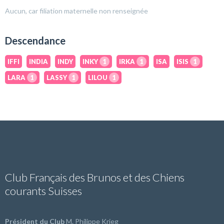
Aucun, car filiation maternelle non renseignée
Descendance
IFFI
INDIA
INDY
INKY
1
IRKA
1
ISA
ISIS
1
LARA
1
LASSY
1
LILOU
1
Club Français des Brunos et des Chiens
courants Suisses
Président du Club
M. Philippe Krieg