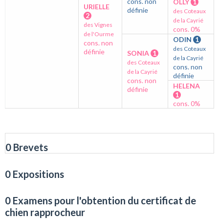
cons. non
OLLY
1
URIELLE
définie
des Coteaux
2
de la Cayrié
des Vignes
cons. 0%
de l'Ourme
ODIN
1
cons. non
des Coteaux
définie
SONIA
1
de la Cayrié
des Coteaux
cons. non
de la Cayrié
définie
cons. non
HELENA
définie
1
cons. 0%
0 Brevets
0 Expositions
0 Examens pour l'obtention du certificat de
chien rapprocheur