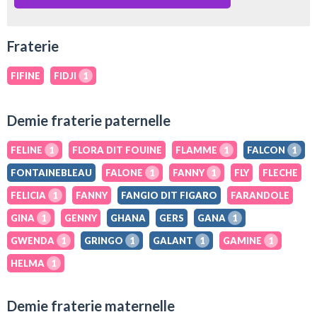
Fraterie
FIFINE
FIDJI
1
Demie fraterie paternelle
FELINE
1
FLORA DIT FOUINE
FLAMME
1
FALCON
1
FONTAINEBLEAU
FALONE
1
FANNY
1
FLY
FLECHE
FELICIA
1
FANNY
FANGIO DIT FIGARO
FARANDOLE
GINA
1
GENNY
GHANA
GERS
GANA
1
GWENDA
1
GRINGO
1
GALANT
1
GAMINE
1
HELMA
1
Demie fraterie maternelle