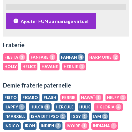
Ajouter FUN au mariage virtuel
Fraterie
FIESTA
3
FANFARE
1
FANFAN
4
HARMONIE
2
HOLLY
HELICE
HAVANE
HERNIE
1
Demie fraterie paternelle
FISTO
FIGARO
FLASH
FERRIE
HAWAÏ
1
HELFY
1
HAPPY
1
HULCK
1
HERCULE
HULK
H'GLORIA
4
I'MARXELL
ISHA DIT IPSO
1
IGGY
1
IAM
1
INDIGO
IRON
INDIEN
2
IVOIRE
1
INDIANA
1