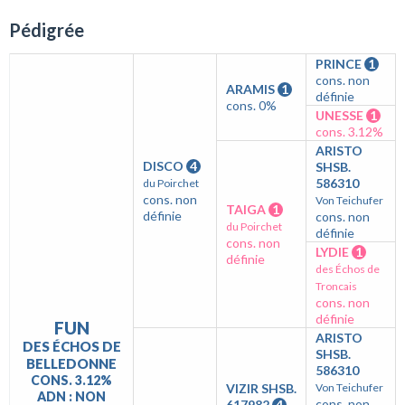
Pédigrée
PRINCE
1
cons. non
ARAMIS
1
définie
cons. 0%
UNESSE
1
cons. 3.12%
ARISTO
DISCO
4
SHSB.
586310
du Poirchet
cons. non
Von Teichufer
TAIGA
1
définie
cons. non
du Poirchet
définie
cons. non
LYDIE
1
définie
des Échos de
Troncais
cons. non
définie
FUN
ARISTO
DES ÉCHOS DE
SHSB.
BELLEDONNE
586310
CONS. 3.12%
VIZIR SHSB.
Von Teichufer
ADN : NON
cons. non
617982
4