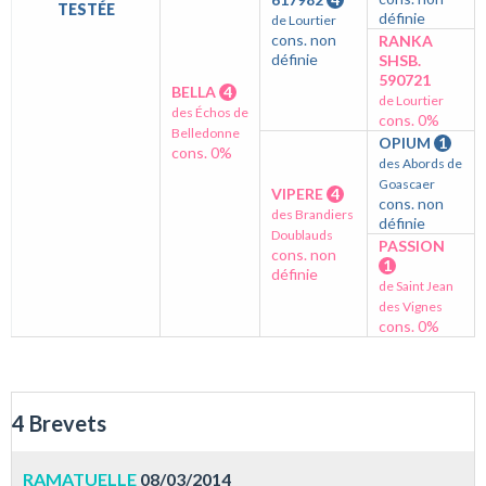
TESTÉE
définie
de Lourtier
cons. non
RANKA
définie
SHSB.
590721
BELLA
4
de Lourtier
des Échos de
cons. 0%
Belledonne
OPIUM
1
cons. 0%
des Abords de
Goascaer
VIPERE
4
cons. non
des Brandiers
définie
Doublauds
PASSION
cons. non
1
définie
de Saint Jean
des Vignes
cons. 0%
4 Brevets
RAMATUELLE
08/03/2014