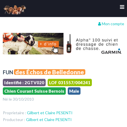
Mon compte
des Échos de Belledonne
FUN
Identifié : 2GTV020
LOF 031557/004241
Chien Courant Suisse Bernois
Male
Né le 30/10/2010
Proprietaire :
Gilbert et Claire PESENTI
Producteur :
Gilbert et Claire PESENTI