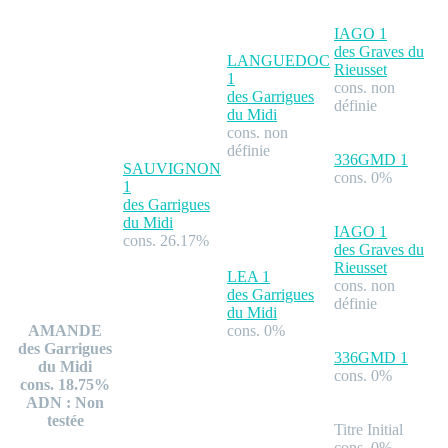
IAGO
1
des Graves du
LANGUEDOC
Rieusset
1
cons. non
des Garrigues
définie
du Midi
cons. non
définie
336GMD
1
SAUVIGNON
cons. 0%
1
des Garrigues
du Midi
IAGO
1
cons. 26.17%
des Graves du
Rieusset
LEA
1
cons. non
des Garrigues
définie
du Midi
AMANDE
cons. 0%
des Garrigues
336GMD
1
du Midi
cons. 0%
cons. 18.75%
ADN : Non
testée
Titre Initial
cons. 0%