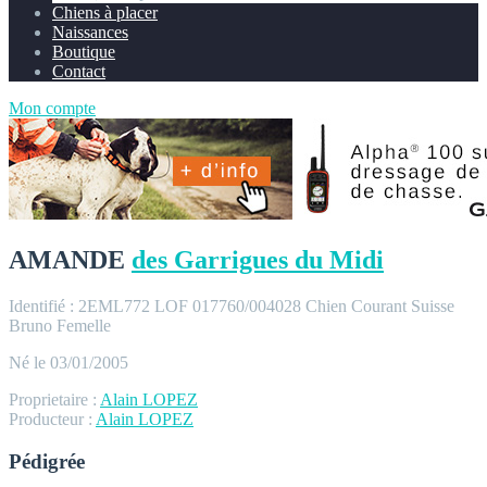
Chiens à placer
Naissances
Boutique
Contact
Mon compte
AMANDE
des Garrigues du Midi
Identifié : 2EML772
LOF 017760/004028
Chien Courant Suisse
Bruno
Femelle
Né le 03/01/2005
Proprietaire :
Alain LOPEZ
Producteur :
Alain LOPEZ
Pédigrée