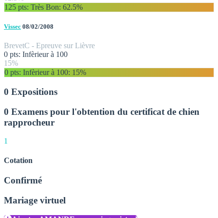
125 pts: Très Bon
: 62.5%
Vissec
08/02/2008
Brevet
C - Epreuve sur Lièvre
0 pts: Infèrieur à 100
15%
0 pts: Infèrieur à 100
: 15%
0 Expositions
0 Examens pour l'obtention du certificat de chien
rapprocheur
1
Cotation
Confirmé
Mariage virtuel