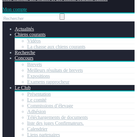
Mon compte
Actualités
Chiens courants
Vidéos
La chasse aux chiens courants
Recherche
Concours
Brevets
Meilleurs résultats de brevets
Expositions
Examens rapprocheur
Le Club
Présentation
Le comité
Commissions d’élevage
Adhésion
Téléchargements de documents
liste des juges Confirmateurs.
Calendrier
Liens partenaires