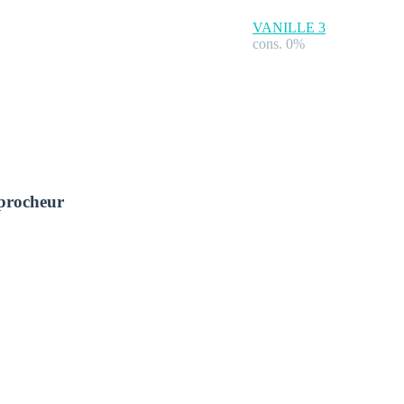
VANILLE
3
cons. 0%
pprocheur