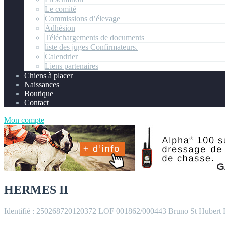
Le comité
Commissions d’élevage
Adhésion
Téléchargements de documents
liste des juges Confirmateurs.
Calendrier
Liens partenaires
Chiens à placer
Naissances
Boutique
Contact
Mon compte
HERMES II
Identifié : 250268720120372
LOF 001862/000443
Bruno St Hubert 