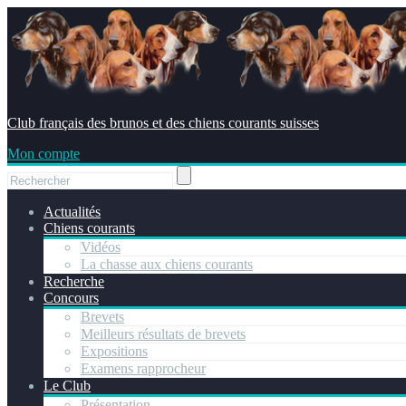
Club français des brunos et des chiens courants suisses
Mon compte
Actualités
Chiens courants
Vidéos
La chasse aux chiens courants
Recherche
Concours
Brevets
Meilleurs résultats de brevets
Expositions
Examens rapprocheur
Le Club
Présentation