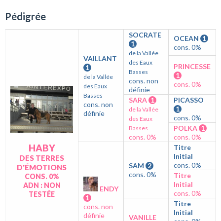
Pédigrée
SOCRATE
OCEAN
1
1
cons. 0%
de la Vallée
VAILLANT
des Eaux
PRINCESSE
1
Basses
1
de la Vallée
cons. non
cons. 0%
des Eaux
définie
Basses
SARA
1
PICASSO
cons. non
1
de la Vallée
définie
cons. 0%
des Eaux
POLKA
1
Basses
cons. 0%
cons. 0%
HABY
Titre
Initial
DES TERRES
cons. 0%
SAM
2
D'ÉMOTIONS
cons. 0%
Titre
CONS. 0%
Initial
ADN : NON
ENDY
cons. 0%
TESTÉE
1
Titre
cons. non
Initial
définie
VANILLE