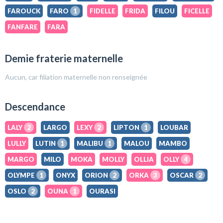
FAROUCK
FARO
1
FIDELLE
FRIDA
FILOU
FICELLE
FANFARE
FARA
Demie fraterie maternelle
Aucun, car filiation maternelle non renseignée
Descendance
LALY
2
LARGO
LEXY
2
LIPTON
1
LOUBAR
LULLY
LUTIN
1
MALIBU
1
MALOU
MAMBO
MARGO
MILO
MOKA
MOLLY
OLLIA
OLLY
4
OLYMPE
1
ONYX
ORION
2
ORKA
3
OSCAR
2
OSLO
2
OUNA
1
OURASI