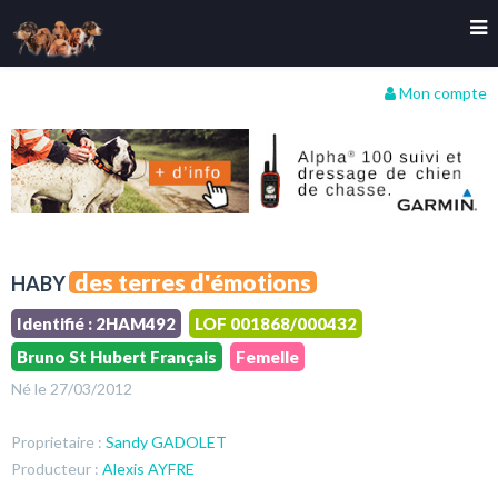
Mon compte
des terres d'émotions
HABY
Identifié : 2HAM492
LOF 001868/000432
Bruno St Hubert Français
Femelle
Né le 27/03/2012
Proprietaire :
Sandy GADOLET
Producteur :
Alexis AYFRE