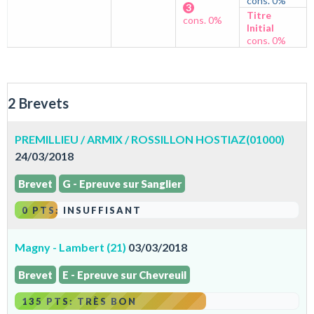
cons. 0%
3
Titre
cons. 0%
Initial
cons. 0%
2 Brevets
PREMILLIEU / ARMIX / ROSSILLON HOSTIAZ(01000)
24/03/2018
Brevet
G - Epreuve sur Sanglier
0 PTS: INSUFFISANT
Magny - Lambert (21)
03/03/2018
Brevet
E - Epreuve sur Chevreuil
135 PTS: TRÈS BON