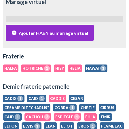
Mariage virtuel
Ajouter HABY au mariage virtuel
Fraterie
HALFA
HOTRICHE
1
HISY
HELIA
HAWAI
1
Demie fraterie paternelle
CADIX
1
CAID
1
CADDIE
CESAR
CESAME DIT "CHARLIS"
COBRA
1
CHETIF
CIRRUS
CAID
1
CACHOU
2
ESPIEGLE
1
EHLA
EMIR
ELTON
ELVIS
1
ELAN
ELIOT
EROS
1
FLAMBEAU