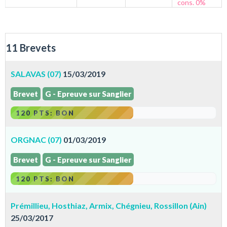
cons. 0%
11 Brevets
SALAVAS (07)
15/03/2019
Brevet
G - Epreuve sur Sanglier
120 PTS: BON
ORGNAC (07)
01/03/2019
Brevet
G - Epreuve sur Sanglier
120 PTS: BON
Prémillieu, Hosthiaz, Armix, Chégnieu, Rossillon (Ain)
25/03/2017