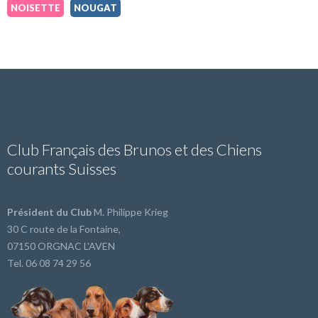
NOISETTE
NOUGAT
Club Français des Brunos et des Chiens
courants Suisses
Président du Club
M. Philippe Krieg
30 C route de la Fontaine,
07150 ORGNAC L'AVEN
Tel. 06 08 74 29 56