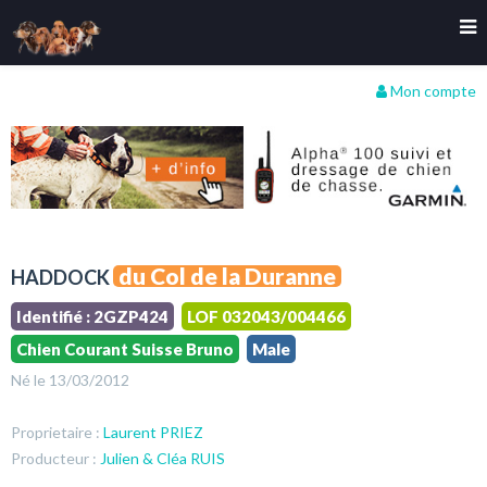
Mon compte
du Col de la Duranne
HADDOCK
Identifié : 2GZP424
LOF 032043/004466
Chien Courant Suisse Bruno
Male
Né le 13/03/2012
Proprietaire :
Laurent PRIEZ
Producteur :
Julien & Cléa RUIS