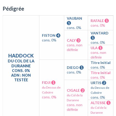
Pédigrée
VAUBAN
RAFALE
1
1
cons. 0%
cons. 0%
VANTARD
FISTON
4
1
cons. 0%
CALY
3
cons. 0%
cons. non
ULA
1
définie
cons. non
HADDOCK
définie
DU COL DE LA
Titre Initial
DURANNE
cons. 0%
DIEGO
1
CONS. 0%
cons. 0%
Titre Initial
ADN : NON
cons. 0%
TESTÉE
FIDJI
1
URTIS
2
du Dessus de
du Dessus de
CIGALE
2
Cuboire
Cuboire
du Col de la
cons. 0%
cons. 0%
Duranne
ALTESSE
1
cons. non
du Col de la
définie
Duranne