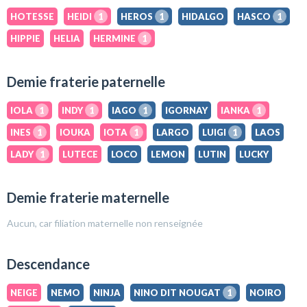
HOTESSE
HEIDI
1
HEROS
1
HIDALGO
HASCO
1
HIPPIE
HELIA
HERMINE
1
Demie fraterie paternelle
IOLA
1
INDY
1
IAGO
1
IGORNAY
IANKA
1
INES
1
IOUKA
IOTA
1
LARGO
LUIGI
1
LAOS
LADY
1
LUTECE
LOCO
LEMON
LUTIN
LUCKY
Demie fraterie maternelle
Aucun, car filiation maternelle non renseignée
Descendance
NEIGE
NEMO
NINJA
NINO DIT NOUGAT
1
NOIRO