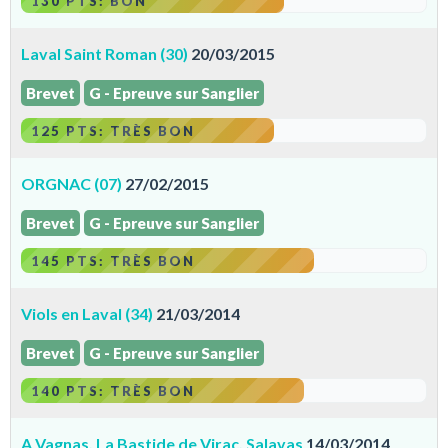
130 PTS: BON
Laval Saint Roman (30)
20/03/2015
Brevet
G - Epreuve sur Sanglier
125 PTS: TRÈS BON
ORGNAC (07)
27/02/2015
Brevet
G - Epreuve sur Sanglier
145 PTS: TRÈS BON
Viols en Laval (34)
21/03/2014
Brevet
G - Epreuve sur Sanglier
140 PTS: TRÈS BON
A Vagnas, La Bastide de Virac, Salavas
14/03/2014