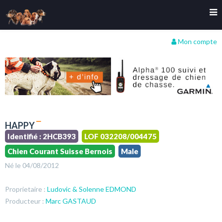
Mon compte
HAPPY
Identifié : 2HCB393
LOF 032208/004475
Chien Courant Suisse Bernois
Male
Né le 04/08/2012
Proprietaire :
Ludovic & Solenne EDMOND
Producteur :
Marc GASTAUD