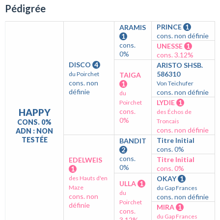
Pédigrée
PRINCE
1
ARAMIS
cons. non définie
1
cons.
UNESSE
1
0%
cons. 3.12%
DISCO
4
ARISTO SHSB.
586310
du Poirchet
TAIGA
cons. non
1
Von Teichufer
définie
cons. non définie
du
LYDIE
1
Poirchet
HAPPY
cons.
des Échos de
0%
Troncais
CONS. 0%
cons. non définie
ADN : NON
TESTÉE
Titre Initial
BANDIT
cons. 0%
2
cons.
Titre Initial
EDELWEIS
0%
cons. 0%
1
des Hauts d'en
OKAY
1
ULLA
1
Maze
du Gap Frances
du
cons. non
cons. non définie
Poirchet
définie
MIRA
1
cons.
du Gap Frances
3.12%