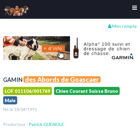
Mon compte
des Abords de Goascaer
GAMIN
LOF 011106/001769
Chien Courant Suisse Bruno
Male
Né le 18/04/1991
Producteur :
Patrick GUENOLE