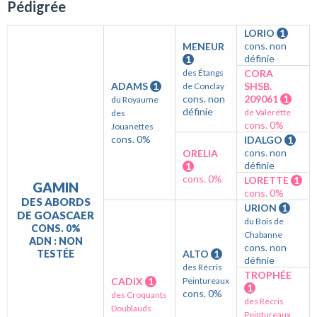
Pédigrée
LORIO
1
cons. non
MENEUR
définie
1
des Étangs
CORA
ADAMS
1
SHSB.
de Conclay
cons. non
209061
1
du Royaume
définie
de Valerette
des
cons. 0%
Jouanettes
cons. 0%
IDALGO
1
cons. non
ORELIA
définie
1
cons. 0%
LORETTE
1
GAMIN
cons. 0%
DES ABORDS
URION
1
DE GOASCAER
du Bois de
CONS. 0%
Chabanne
ADN : NON
cons. non
TESTÉE
ALTO
1
définie
des Récris
TROPHÉE
CADIX
1
Peintureaux
1
cons. 0%
des Croquants
des Récris
Doublauds
Peintureaux