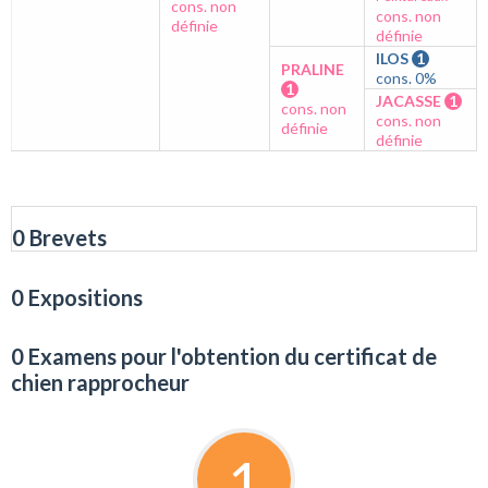
cons. non
cons. non
définie
définie
ILOS
1
PRALINE
cons. 0%
1
JACASSE
1
cons. non
cons. non
définie
définie
0 Brevets
0 Expositions
0 Examens pour l'obtention du certificat de
chien rapprocheur
1