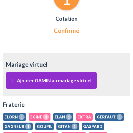
Cotation
Confirmé
Mariage virtuel
Ajouter GAMIN au mariage virtuel
Fraterie
ELORN
1
EGINE
1
ELAN
1
EXTRA
GERFAUT
1
GAGNEUR
1
GOUPIL
GITAN
1
GASPARD