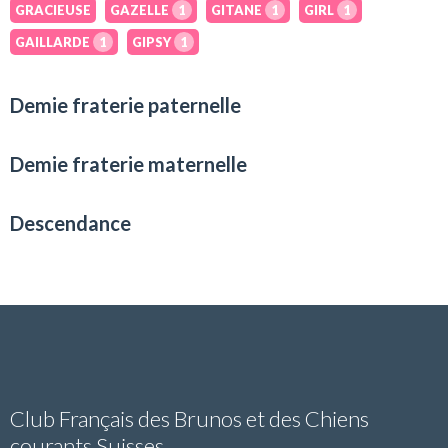
GRACIEUSE
GAZELLE
1
GITANE
1
GIRL
1
GAILLARDE
1
GIPSY
1
Demie fraterie paternelle
Demie fraterie maternelle
Descendance
Club Français des Brunos et des Chiens
courants Suisses