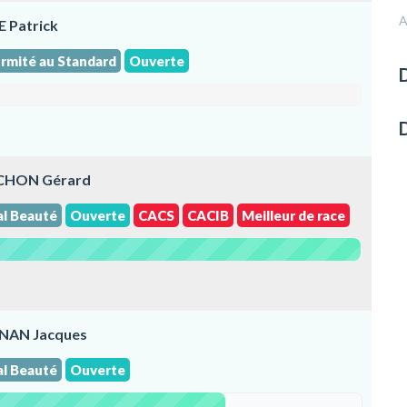
A
 Patrick
rmité au Standard
Ouverte
D
NICHON Gérard
al Beauté
Ouverte
CACS
CACIB
Meilleur de race
GNAN Jacques
al Beauté
Ouverte