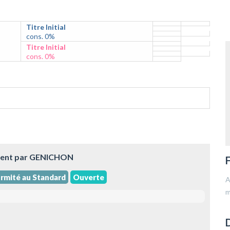
Titre Initial
cons. 0%
Titre Initial
cons. 0%
ment par GENICHON
F
rmité au Standard
Ouverte
A
m
D