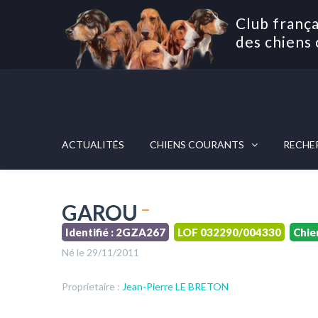
Club frança
des chiens 
ACTUALITÉS
CHIENS COURANTS
RECHE
GAROU
Identifié : 2GZA267
LOF 032290/004330
Chie
Né le 29/11/2011
Proprietaire :
Jean-Pierre LE BRETON