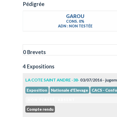
Pédigrée
GAROU
CONS. 0%
ADN : NON TESTÉE
0 Brevets
4 Expositions
LA COTE SAINT ANDRE -38-
03/07/2016 - juge
Exposition
Nationale d'Elevage
CACS - Confo
NON CLASSÉ. ABSENT
Compte rendu