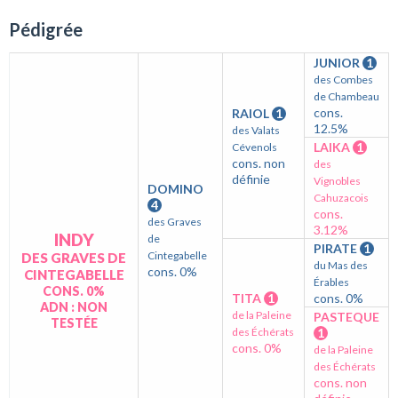
Pédigrée
JUNIOR
1
des Combes
de Chambeau
cons.
RAIOL
1
12.5%
des Valats
LAIKA
1
Cévenols
cons. non
des
définie
Vignobles
DOMINO
Cahuzacois
4
cons.
des Graves
3.12%
INDY
de
PIRATE
1
Cintegabelle
DES GRAVES DE
du Mas des
cons. 0%
CINTEGABELLE
Érables
CONS. 0%
TITA
1
cons. 0%
ADN : NON
de la Paleine
PASTEQUE
TESTÉE
des Échérats
1
cons. 0%
de la Paleine
des Échérats
cons. non