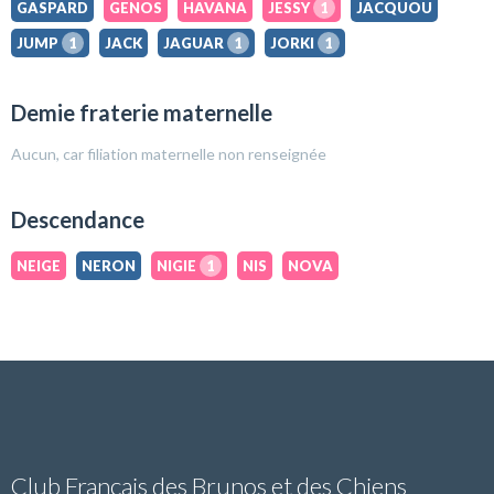
GASPARD
GENOS
HAVANA
JESSY
1
JACQUOU
JUMP
1
JACK
JAGUAR
1
JORKI
1
Demie fraterie maternelle
Aucun, car filiation maternelle non renseignée
Descendance
NEIGE
NERON
NIGIE
1
NIS
NOVA
Club Français des Brunos et des Chiens