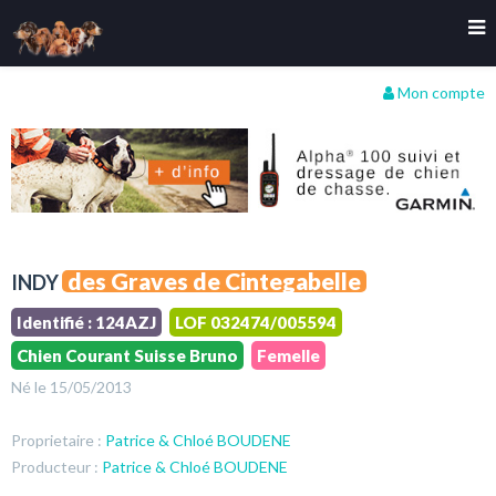
Mon compte
des Graves de Cintegabelle
INDY
Identifié : 124AZJ
LOF 032474/005594
Chien Courant Suisse Bruno
Femelle
Né le 15/05/2013
Proprietaire :
Patrice & Chloé BOUDENE
Producteur :
Patrice & Chloé BOUDENE