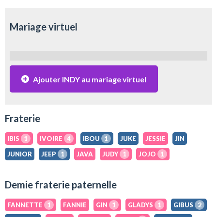
Mariage virtuel
Ajouter INDY au mariage virtuel
Fraterie
IBIS
1
IVOIRE
4
IBOU
1
JUKE
JESSIE
JIN
JUNIOR
JEEP
1
JAVA
JUDY
1
JOJO
1
Demie fraterie paternelle
FANNETTE
1
FANNIE
GIN
1
GLADYS
1
GIBUS
2