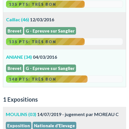
135 PTS: TRÈS BON
Caillac (46)
12/03/2016
Brevet
G - Epreuve sur Sanglier
135 PTS: TRÈS BON
ANIANE (34)
04/03/2016
Brevet
G - Epreuve sur Sanglier
140 PTS: TRÈS BON
1 Expositions
MOULINS (03)
14/07/2019 - jugement par MOREAU C
Exposition
Nationale d'Elevage