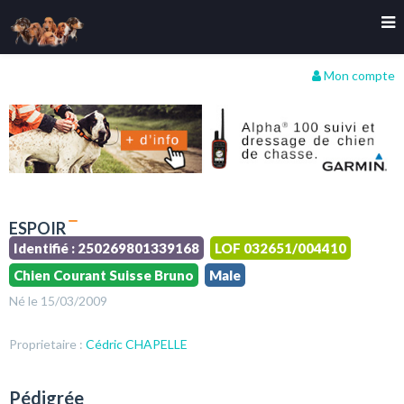
Mon compte
ESPOIR
Identifié : 250269801339168
LOF 032651/004410
Chien Courant Suisse Bruno
Male
Né le 15/03/2009
Proprietaire :
Cédric CHAPELLE
Pédigrée