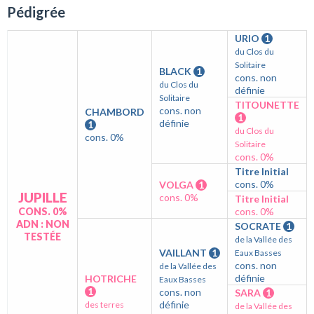
Pédigrée
URIO
1
du Clos du
Solitaire
BLACK
1
cons. non
du Clos du
définie
Solitaire
TITOUNETTE
cons. non
CHAMBORD
1
définie
1
du Clos du
cons. 0%
Solitaire
cons. 0%
Titre Initial
cons. 0%
VOLGA
1
JUPILLE
cons. 0%
Titre Initial
CONS. 0%
cons. 0%
ADN : NON
SOCRATE
1
TESTÉE
de la Vallée des
VAILLANT
1
Eaux Basses
cons. non
de la Vallée des
définie
HOTRICHE
Eaux Basses
1
cons. non
SARA
1
définie
des terres
de la Vallée des