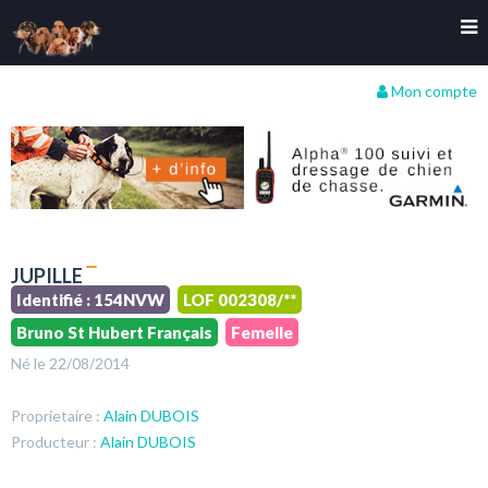
Mon compte
JUPILLE
Identifié : 154NVW
LOF 002308/**
Bruno St Hubert Français
Femelle
Né le 22/08/2014
Proprietaire :
Alain DUBOIS
Producteur :
Alain DUBOIS