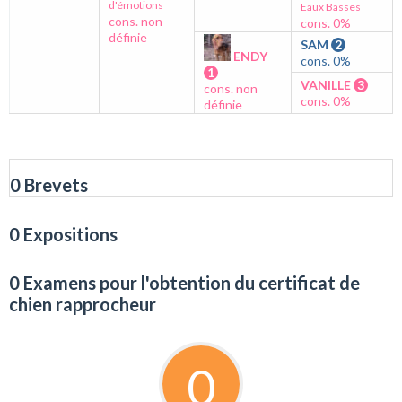
d'émotions
Eaux Basses
cons. non
cons. 0%
définie
SAM
2
ENDY
cons. 0%
1
VANILLE
3
cons. non
cons. 0%
définie
0 Brevets
0 Expositions
0 Examens pour l'obtention du certificat de
chien rapprocheur
0