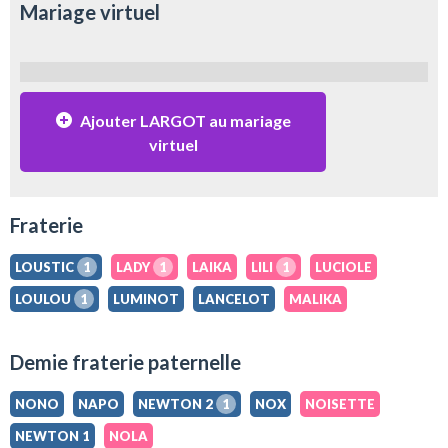
Mariage virtuel
Ajouter LARGOT au mariage
virtuel
Fraterie
LOUSTIC
1
LADY
1
LAIKA
LILI
1
LUCIOLE
LOULOU
1
LUMINOT
LANCELOT
MALIKA
Demie fraterie paternelle
NONO
NAPO
NEWTON 2
1
NOX
NOISETTE
NEWTON 1
NOLA