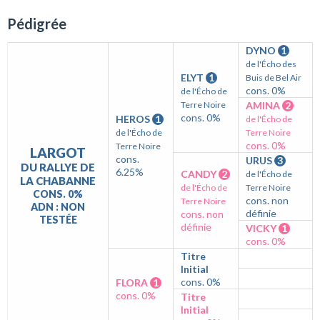
Pédigrée
DYNO
1
de l'Écho des
ELYT
1
Buis de Bel Air
cons. 0%
de l'Écho de
Terre Noire
AMINA
2
cons. 0%
HEROS
1
de l'Écho de
de l'Écho de
Terre Noire
cons. 0%
Terre Noire
LARGOT
cons.
URUS
3
DU RALLYE DE
6.25%
CANDY
2
de l'Écho de
LA CHABANNE
de l'Écho de
Terre Noire
CONS. 0%
cons. non
Terre Noire
ADN : NON
définie
cons. non
TESTÉE
définie
VICKY
1
cons. 0%
Titre
Initial
cons. 0%
FLORA
1
cons. 0%
Titre
Initial