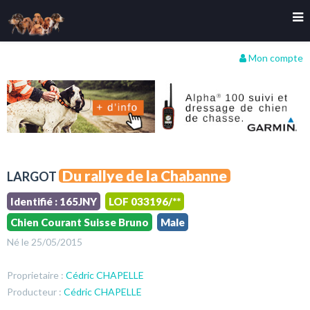
Mon compte
Du rallye de la Chabanne
LARGOT
Identifié : 165JNY
LOF 033196/**
Chien Courant Suisse Bruno
Male
Né le 25/05/2015
Proprietaire :
Cédric CHAPELLE
Producteur :
Cédric CHAPELLE