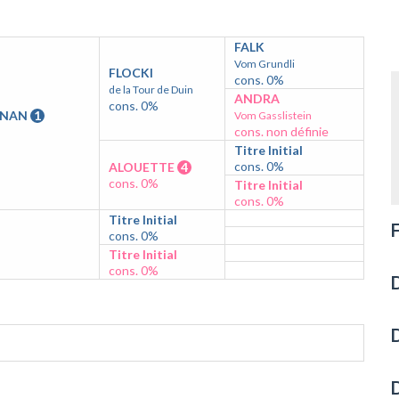
FALK
Vom Grundli
FLOCKI
cons. 0%
de la Tour de Duin
ANDRA
cons. 0%
GNAN
1
Vom Gasslistein
cons. non définie
Titre Initial
cons. 0%
ALOUETTE
4
cons. 0%
Titre Initial
cons. 0%
Titre Initial
F
cons. 0%
Titre Initial
cons. 0%
D
D