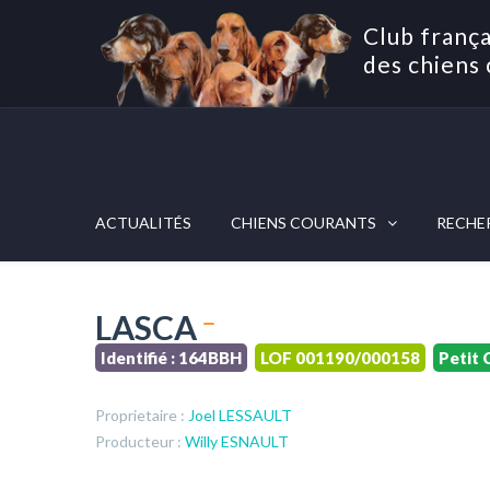
Club frança
des chiens 
ACTUALITÉS
CHIENS COURANTS
RECHE
LASCA
Identifié : 164BBH
LOF 001190/000158
Petit 
Proprietaire :
Joel LESSAULT
Producteur :
Willy ESNAULT