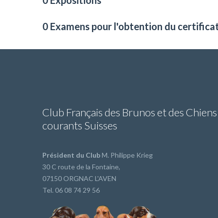
0 Expositions
0 Examens pour l'obtention du certifica
Club Français des Brunos et des Chiens
courants Suisses
Président du Club
M. Philippe Krieg
30 C route de la Fontaine,
07150 ORGNAC L'AVEN
Tel. 06 08 74 29 56