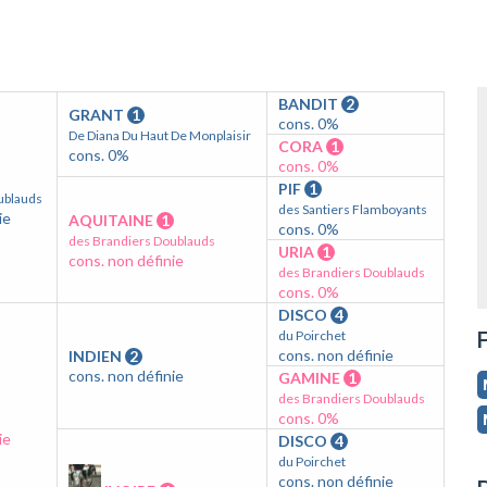
BANDIT
2
GRANT
1
cons. 0%
De Diana Du Haut De Monplaisir
CORA
1
cons. 0%
cons. 0%
PIF
1
ublauds
des Santiers Flamboyants
ie
AQUITAINE
1
cons. 0%
des Brandiers Doublauds
URIA
1
cons. non définie
des Brandiers Doublauds
cons. 0%
DISCO
4
F
du Poirchet
cons. non définie
INDIEN
2
cons. non définie
GAMINE
1
des Brandiers Doublauds
cons. 0%
ie
DISCO
4
du Poirchet
cons. non définie