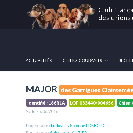
Club frança
des chiens 
ACTUALITÉS
CHIENS COURANTS
RECHE
MAJOR
des Garrigues Clairsemé
Identifié : 186RLA
LOF 033440/004656
Chien 
Né le 25/06/2016
Proprietaire :
Ludovic & Solenne EDMOND
Producteur :
Sébastien LAUZIER