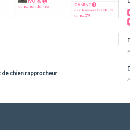
D
IVOIRE
1
GAMINE
1
cons. non définie
des Brandiers Doublauds
cons. 0%
D
A
t de chien rapprocheur
A