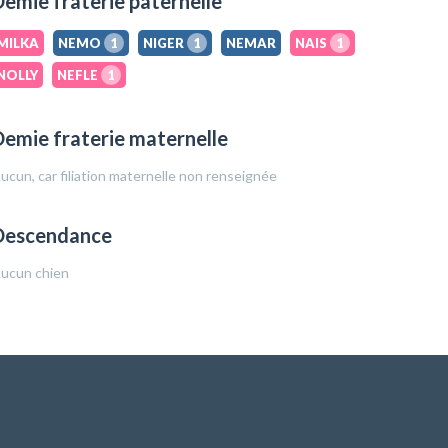
emie fraterie paternelle
MILKA
NEMO
1
NIGER
1
NEMAR
NAIS
1
NOLLY
NEFLE
1
emie fraterie maternelle
ucun, car filiation maternelle non renseignée
Descendance
ucun chien