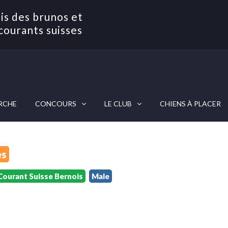
is des brunos et
courants suisses
RCHE
CONCOURS
LE CLUB
CHIENS À PLACER
es
Courant Suisse Bernois
Male