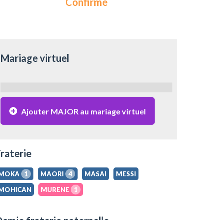
Confirmé
Mariage virtuel
Ajouter MAJOR au mariage virtuel
raterie
MOKA
1
MAORI
4
MASAI
MESSI
MOHICAN
MURENE
1