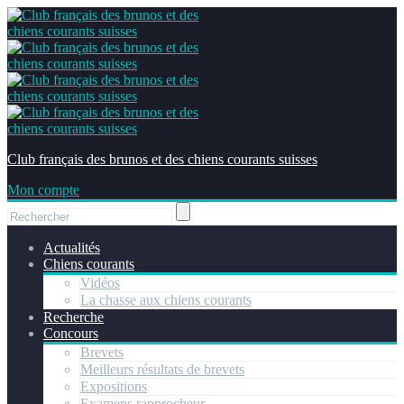
Club français des brunos et des chiens courants suisses
Mon compte
Actualités
Chiens courants
Vidéos
La chasse aux chiens courants
Recherche
Concours
Brevets
Meilleurs résultats de brevets
Expositions
Examens rapprocheur