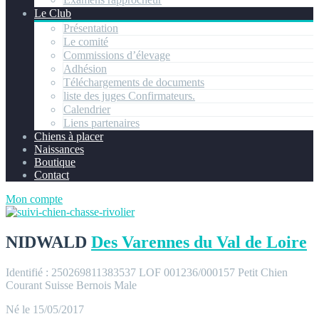
Le Club
Présentation
Le comité
Commissions d’élevage
Adhésion
Téléchargements de documents
liste des juges Confirmateurs.
Calendrier
Liens partenaires
Chiens à placer
Naissances
Boutique
Contact
Mon compte
NIDWALD
Des Varennes du Val de Loire
Identifié : 250269811383537
LOF 001236/000157
Petit Chien
Courant Suisse Bernois
Male
Né le 15/05/2017