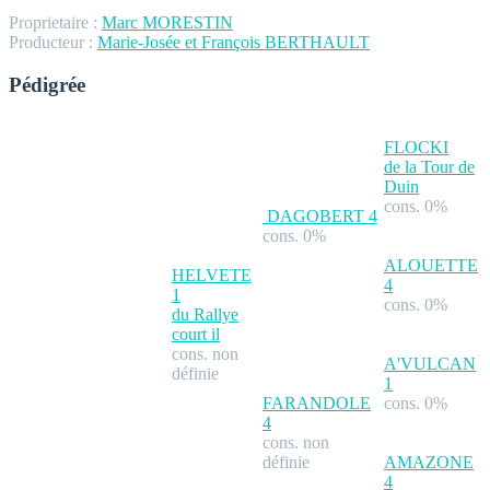
Proprietaire :
Marc MORESTIN
Producteur :
Marie-Josée et François BERTHAULT
Pédigrée
FLOCKI
de la Tour de
Duin
cons. 0%
DAGOBERT
4
cons. 0%
ALOUETTE
HELVETE
4
1
cons. 0%
du Rallye
court il
cons. non
A'VULCAN
définie
1
FARANDOLE
cons. 0%
4
cons. non
définie
AMAZONE
4