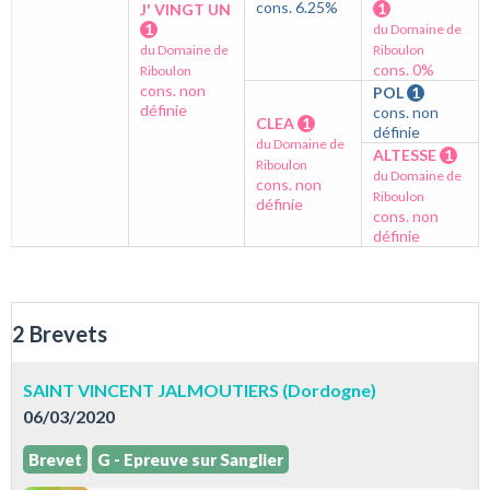
cons. 6.25%
1
J' VINGT UN
1
du Domaine de
du Domaine de
Riboulon
cons. 0%
Riboulon
cons. non
POL
1
définie
cons. non
CLEA
1
définie
du Domaine de
ALTESSE
1
Riboulon
du Domaine de
cons. non
Riboulon
définie
cons. non
définie
2 Brevets
SAINT VINCENT JALMOUTIERS (Dordogne)
06/03/2020
Brevet
G - Epreuve sur Sanglier