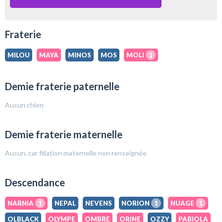
Fraterie
MILOU
MAYA
MINOS
MOS
MOLI
1
Demie fraterie paternelle
Aucun chien
Demie fraterie maternelle
Aucun, car filiation maternelle non renseignée
Descendance
NARNIA
1
NEPAL
NEVENS
NORION
1
NUAGE
1
OLBLACK
OLYMPE
OMBRE
ORINE
OZZY
PABIOLA