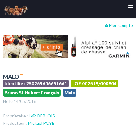
Mon compte
MALO
Identifié : 250269606651661
LOF 002519/000904
Bruno St Hubert Français
Male
Né le 14/05/2016
Proprietaire :
Loïc DEBLOIS
Producteur :
Mickael POYET