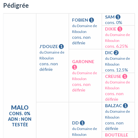
Pédigrée
SAM
1
FOBIEN
1
cons. 0%
du Domaine de
DIXIE
1
Riboulon
du Domaine de
cons. non
Riboulon
définie
cons. 6.25%
J'DOUZE
1
du Domaine de
DIC
2
Riboulon
du Domaine de
GARONNE
cons. non
Riboulon
1
définie
cons. 12.5%
du Domaine de
CREUSE
1
Riboulon
du Domaine de
cons. non
Riboulon
définie
cons. non
définie
BALZAC
1
MALO
du Domaine de
CONS. 0%
Riboulon
ADN : NON
DD
1
cons. non
TESTÉE
définie
du Domaine de
Riboulon
BOUTEILLE