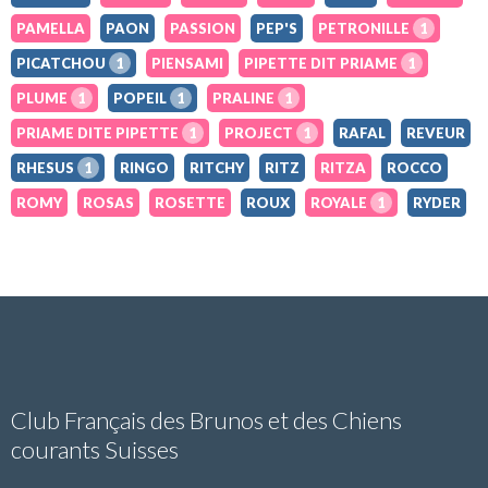
PAMELLA
PAON
PASSION
PEP'S
PETRONILLE
1
PICATCHOU
1
PIENSAMI
PIPETTE DIT PRIAME
1
PLUME
1
POPEIL
1
PRALINE
1
PRIAME DITE PIPETTE
1
PROJECT
1
RAFAL
REVEUR
RHESUS
1
RINGO
RITCHY
RITZ
RITZA
ROCCO
ROMY
ROSAS
ROSETTE
ROUX
ROYALE
1
RYDER
Club Français des Brunos et des Chiens
courants Suisses