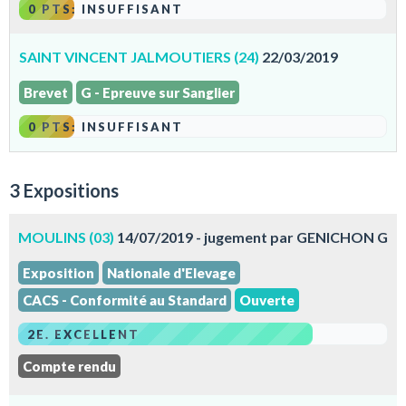
0 PTS: INSUFFISANT
SAINT VINCENT JALMOUTIERS (24)
22/03/2019
Brevet
G - Epreuve sur Sanglier
0 PTS: INSUFFISANT
3 Expositions
MOULINS (03)
14/07/2019 - jugement par GENICHON G
Exposition
Nationale d'Elevage
CACS - Conformité au Standard
Ouverte
2E. EXCELLENT
Compte rendu