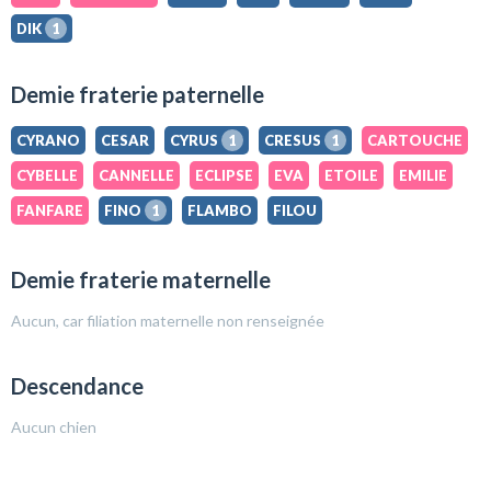
DIK
1
Demie fraterie paternelle
CYRANO
CESAR
CYRUS
1
CRESUS
1
CARTOUCHE
CYBELLE
CANNELLE
ECLIPSE
EVA
ETOILE
EMILIE
FANFARE
FINO
1
FLAMBO
FILOU
Demie fraterie maternelle
Aucun, car filiation maternelle non renseignée
Descendance
Aucun chien