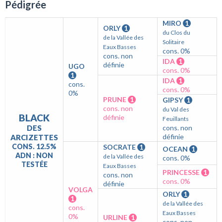
Pédigrée
MIRO
1
ORLY
1
du Clos du
de la Vallée des
Solitaire
Eaux Basses
cons. 0%
cons. non
IDA
1
définie
UGO
cons. 0%
1
IDA
1
cons.
cons. 0%
0%
PRUNE
1
GIPSY
1
cons. non
du Val des
BLACK
définie
Feuillants
DES
cons. non
définie
ARCIZETTES
CONS. 12.5%
SOCRATE
1
OCEAN
1
ADN : NON
de la Vallée des
cons. 0%
TESTÉE
Eaux Basses
PRINCESSE
1
cons. non
cons. 0%
définie
VOLGA
ORLY
1
1
de la Vallée des
cons.
Eaux Basses
0%
URLINE
1
cons. non