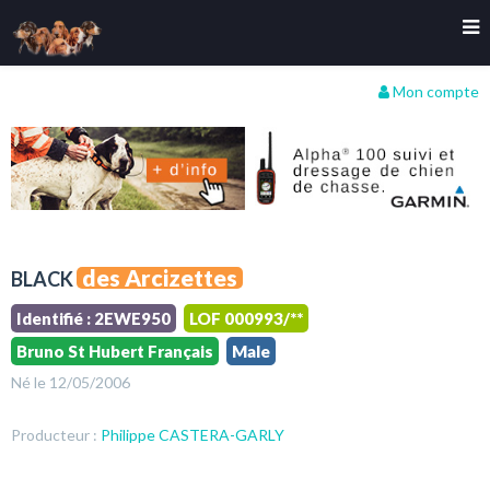
Mon compte
des Arcizettes
BLACK
Identifié : 2EWE950
LOF 000993/**
Bruno St Hubert Français
Male
Né le 12/05/2006
Producteur :
Philippe CASTERA-GARLY