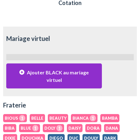
Cotation
Mariage virtuel
Ajouter BLACK au mariage
virtuel
Fraterie
BIOUS
1
BELLE
BEAUTY
BIANCA
1
BAMBA
BIBA
BLUE
1
DOLY
1
DAISY
DORA
DANA
DIXIE
DOUCHKA
DIEGO
DUC
DOULY
DARK