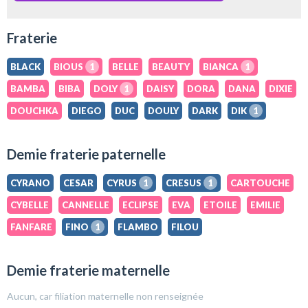
Fraterie
BLACK
BIOUS
1
BELLE
BEAUTY
BIANCA
1
BAMBA
BIBA
DOLY
1
DAISY
DORA
DANA
DIXIE
DOUCHKA
DIEGO
DUC
DOULY
DARK
DIK
1
Demie fraterie paternelle
CYRANO
CESAR
CYRUS
1
CRESUS
1
CARTOUCHE
CYBELLE
CANNELLE
ECLIPSE
EVA
ETOILE
EMILIE
FANFARE
FINO
1
FLAMBO
FILOU
Demie fraterie maternelle
Aucun, car filiation maternelle non renseignée