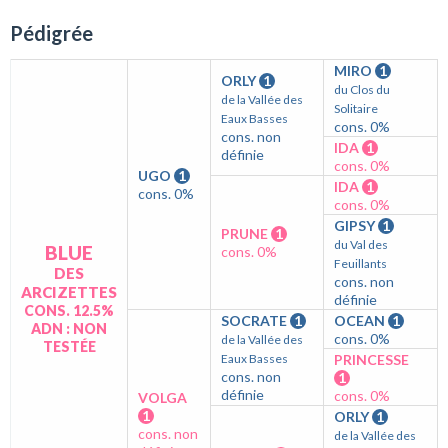
Pédigrée
MIRO
1
ORLY
1
du Clos du
de la Vallée des
Solitaire
Eaux Basses
cons. 0%
cons. non
IDA
1
définie
cons. 0%
UGO
1
IDA
1
cons. 0%
cons. 0%
GIPSY
1
PRUNE
1
du Val des
BLUE
cons. 0%
Feuillants
DES
cons. non
ARCIZETTES
définie
CONS. 12.5%
SOCRATE
1
OCEAN
1
ADN : NON
cons. 0%
de la Vallée des
TESTÉE
Eaux Basses
PRINCESSE
cons. non
1
définie
cons. 0%
VOLGA
1
ORLY
1
cons. non
de la Vallée des