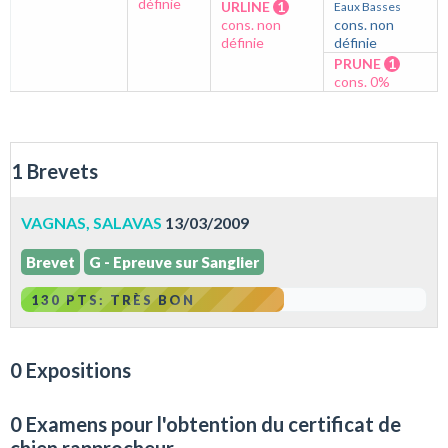
définie
URLINE
1
Eaux Basses
cons. non
cons. non
définie
définie
PRUNE
1
cons. 0%
1 Brevets
VAGNAS, SALAVAS
13/03/2009
Brevet
G - Epreuve sur Sanglier
130 PTS: TRÈS BON
0 Expositions
0 Examens pour l'obtention du certificat de