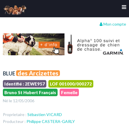
Mon compte
des Arcizettes
BLUE
Identifié : 2EWE957
LOF 001000/000272
Bruno St Hubert Français
Femelle
Né le 12/05/2006
Proprietaire :
Sébastien VICARD
Producteur :
Philippe CASTERA-GARLY