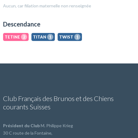
Aucun, car filiation maternelle non renseignée
Descendance
TETINE
2
TITAN
1
TWIST
1
Club Français des Brunos et des Chiens
courants Suisses
Président du Club
M. Philippe Krieg
30 C route de la Fontaine,