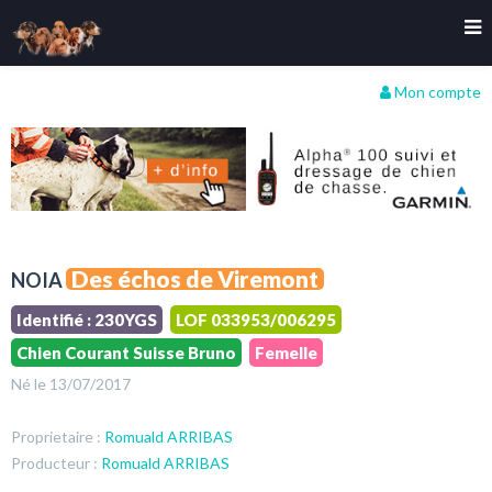
Mon compte
Des échos de Viremont
NOIA
Identifié : 230YGS
LOF 033953/006295
Chien Courant Suisse Bruno
Femelle
Né le 13/07/2017
Proprietaire :
Romuald ARRIBAS
Producteur :
Romuald ARRIBAS