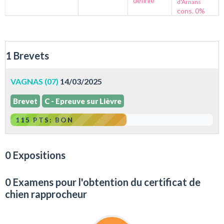
définie
d'Arnans
cons. 0%
1 Brevets
VAGNAS (07)
14/03/2025
Brevet
C - Epreuve sur Lièvre
115 PTS: BON
0 Expositions
0 Examens pour l'obtention du certificat de
chien rapprocheur