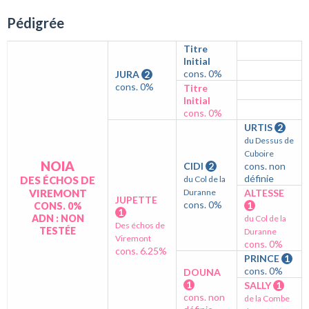
Pédigrée
Titre
Initial
cons. 0%
JURA
2
cons. 0%
Titre
Initial
cons. 0%
URTIS
2
du Dessus de
Cuboire
NOIA
CIDI
2
cons. non
définie
DES ÉCHOS DE
du Col de la
VIREMONT
Duranne
ALTESSE
JUPETTE
cons. 0%
1
CONS. 0%
1
ADN : NON
du Col de la
Des échos de
TESTÉE
Duranne
Viremont
cons. 0%
cons. 6.25%
PRINCE
1
cons. 0%
DOUNA
1
SALLY
1
cons. non
de la Combe