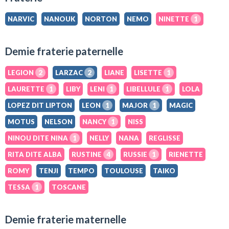
NARVIC
NANOUK
NORTON
NEMO
NINETTE
1
Demie fraterie paternelle
LEGION
2
LARZAC
2
LIANE
LISETTE
1
LAURETTE
1
LIBY
LENI
1
LIBELLULE
1
LOLA
LOPEZ DIT LIPTON
LEON
1
MAJOR
1
MAGIC
MOTUS
NELSON
NANCY
1
NISS
NINOU DITE NINA
1
NELLY
NANA
REGLISSE
RITA DITE ALBA
RUSTINE
4
RUSSIE
1
RIENETTE
ROMY
TENJI
TEMPO
TOULOUSE
TAIKO
TESSA
1
TOSCANE
Demie fraterie maternelle