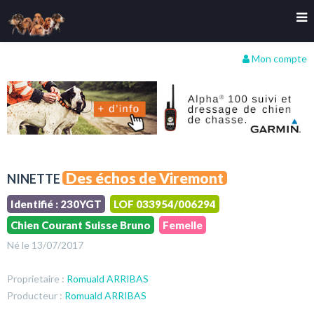
Mon compte
Des échos de Viremont
NINETTE
Identifié : 230YGT
LOF 033954/006294
Chien Courant Suisse Bruno
Femelle
Né le 13/07/2017
Proprietaire :
Romuald ARRIBAS
Producteur :
Romuald ARRIBAS