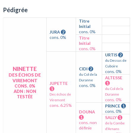
Pédigrée
Titre
Initial
cons. 0%
JURA
2
cons. 0%
Titre
Initial
cons. 0%
URTIS
2
du Dessus de
Cuboire
NINETTE
CIDI
2
cons. 0%
DES ÉCHOS DE
du Col de la
ALTESSE
VIREMONT
Duranne
1
JUPETTE
cons. 0%
CONS. 0%
1
du Col de la
ADN : NON
Des échos de
Duranne
TESTÉE
cons. 0%
Viremont
cons. 6.25%
PRINCE
1
cons. 0%
DOUNA
1
SALLY
1
cons. non
de la Combe
définie
d'Arnans