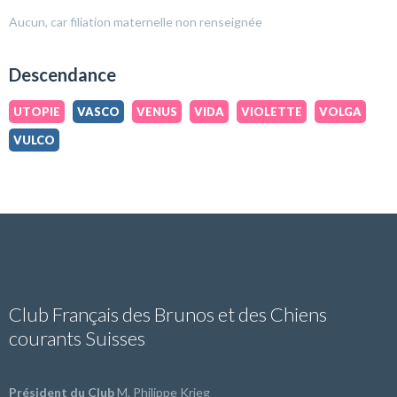
Aucun, car filiation maternelle non renseignée
Descendance
UTOPIE
VASCO
VENUS
VIDA
VIOLETTE
VOLGA
VULCO
Club Français des Brunos et des Chiens
courants Suisses
Président du Club
M. Philippe Krieg