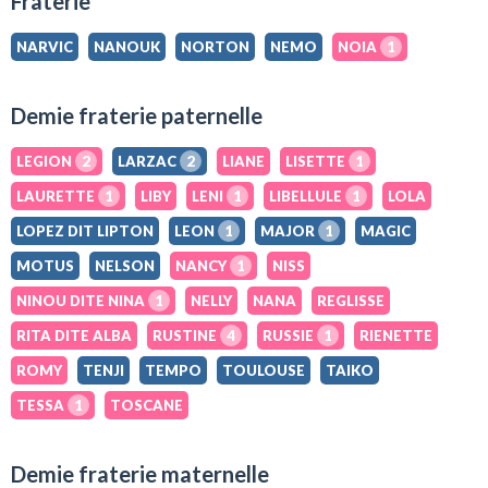
Fraterie
NARVIC
NANOUK
NORTON
NEMO
NOIA
1
Demie fraterie paternelle
LEGION
2
LARZAC
2
LIANE
LISETTE
1
LAURETTE
1
LIBY
LENI
1
LIBELLULE
1
LOLA
LOPEZ DIT LIPTON
LEON
1
MAJOR
1
MAGIC
MOTUS
NELSON
NANCY
1
NISS
NINOU DITE NINA
1
NELLY
NANA
REGLISSE
RITA DITE ALBA
RUSTINE
4
RUSSIE
1
RIENETTE
ROMY
TENJI
TEMPO
TOULOUSE
TAIKO
TESSA
1
TOSCANE
Demie fraterie maternelle