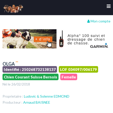
Mon compte
OLGA
Identifié : 250268732138137
LOF 034097/006179
Chien Courant Suisse Bernois
Femelle
Né le 26/02/2018
Proprietaire :
Ludovic & Solenne EDMOND
Producteur :
Arnaud BAISNEE