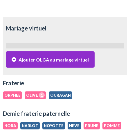
Mariage virtuel
Ajouter OLGA au mariage virtuel
Fraterie
ORPHEE
OLIVE
1
OURAGAN
Demie fraterie paternelle
NORA
NARLOT
NOYOTTE
NEVE
PRUNE
POMME