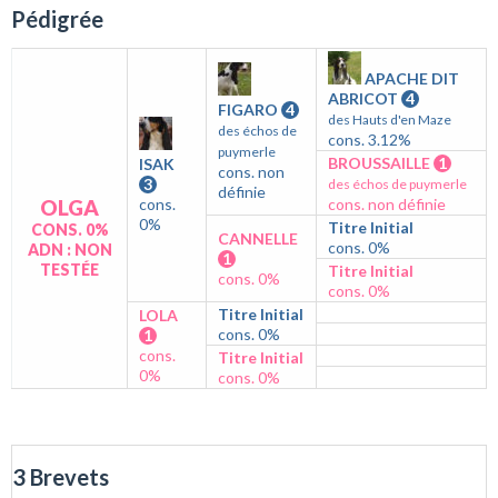
Pédigrée
APACHE DIT
ABRICOT
4
FIGARO
4
des Hauts d'en Maze
des échos de
cons. 3.12%
puymerle
BROUSSAILLE
1
ISAK
cons. non
3
des échos de puymerle
définie
OLGA
cons.
cons. non définie
0%
Titre Initial
CONS. 0%
CANNELLE
cons. 0%
ADN : NON
1
TESTÉE
Titre Initial
cons. 0%
cons. 0%
Titre Initial
LOLA
cons. 0%
1
cons.
Titre Initial
0%
cons. 0%
3 Brevets