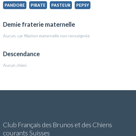
PANDORE
PIRATE
PASTEUR
PEPSY
Demie fraterie maternelle
Aucun, car filiation maternelle non renseignée
Descendance
Aucun chien
Club Français des Brunos et des Chiens
courants Suisses