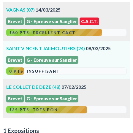
VAGNAS (07)
14/03/2025
Brevet
G - Epreuve sur Sanglier
C.A.C.T.
160 PTS: EXCELLENT CACT
SAINT VINCENT JALMOUTIERS (24)
08/03/2025
Brevet
G - Epreuve sur Sanglier
0 PTS: INSUFFISANT
LE COLLET DE DEZE (48)
07/02/2025
Brevet
G - Epreuve sur Sanglier
135 PTS: TRÈS BON
1 Expositions