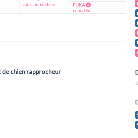
cons. non définie
FLIKA
4
cons. 0%
t de chien rapprocheur
D
A