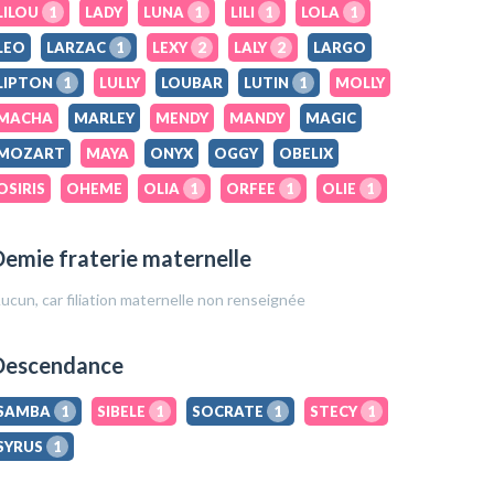
LILOU
1
LADY
LUNA
1
LILI
1
LOLA
1
LEO
LARZAC
1
LEXY
2
LALY
2
LARGO
LIPTON
1
LULLY
LOUBAR
LUTIN
1
MOLLY
MACHA
MARLEY
MENDY
MANDY
MAGIC
MOZART
MAYA
ONYX
OGGY
OBELIX
OSIRIS
OHEME
OLIA
1
ORFEE
1
OLIE
1
emie fraterie maternelle
ucun, car filiation maternelle non renseignée
Descendance
SAMBA
1
SIBELE
1
SOCRATE
1
STECY
1
SYRUS
1