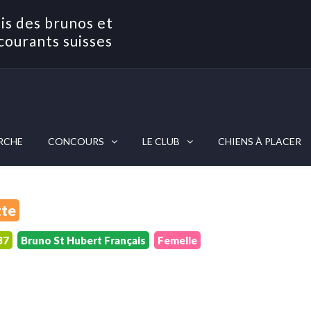
is des brunos et
courants suisses
RCHE
CONCOURS
LE CLUB
CHIENS À PLACER
tte
37
Bruno St Hubert Français
Femelle