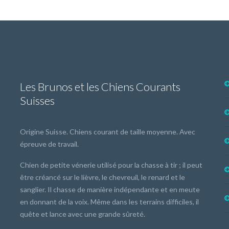
Les Brunos et les Chiens Courants
Suisses
Origine Suisse. Chiens courant de taille moyenne. Avec
épreuve de travail.
Chien de petite vénerie utilisé pour la chasse à tir ; il peut
être créancé sur le lièvre, le chevreuil, le renard et le
sanglier. Il chasse de manière indépendante et en meute
en donnant de la voix. Même dans les terrains difficiles, il
quête et lance avec une grande sûreté.