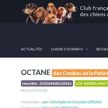
Club frança
des chiens 
ACTUALITÉS
CHIENS COURANTS
RECHE
OCTANE
des Combes de la Patio
Identifié : 250269608120361
LOF 003085/0007
Né le 29/07/2018
Proprietaire :
Jean-Christophe et Christelle GERVAIS
Producteur :
Julien et Alice BRACHIN