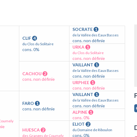
SOCRATE
1
de la Vallée des Eaux Basses
CLIF
4
cons. non définie
du Clos du Solitaire
URKA
1
cons. 0%
du Clos du Solitaire
cons. non définie
VAILLANT
1
de la Vallée des Eaux Basses
CACHOU
2
cons. non définie
cons. non définie
URPHEE
1
cons. non définie
VAILLANT
1
F
de la Vallée des Eaux Basses
FARO
1
cons. non définie
cons. non définie
ALPINE
1
cons. 0%
 Coumely
ELIOT
2
nie
D
HUESCA
2
du Domaine de Riboulon
cons. 0%
des Granges de Coumely