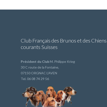
Club Français des Brunos et des Chiens
courants Suisses
Président du Club
M. Philippe Krieg
30 C route de la Fontaine,
07150 ORGNAC L'AVEN
Tel. 06 08 74 29 56