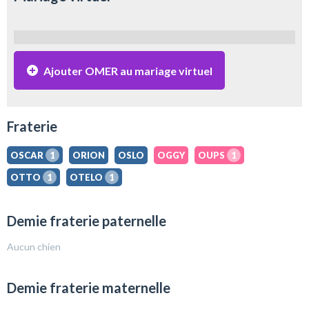
Ajouter OMER au mariage virtuel
Fraterie
OSCAR
1
ORION
OSLO
OGGY
OUPS
1
OTTO
1
OTELO
1
Demie fraterie paternelle
Aucun chien
Demie fraterie maternelle