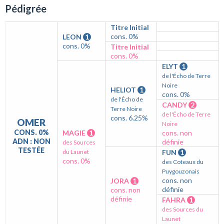
Pédigrée
Titre Initial
cons. 0%
LEON
1
cons. 0%
Titre Initial
cons. 0%
ELYT
1
de l'Écho de Terre
Noire
HELIOT
1
cons. 0%
de l'Écho de
CANDY
2
Terre Noire
de l'Écho de Terre
cons. 6.25%
OMER
Noire
CONS. 0%
MAGIE
1
cons. non
ADN : NON
définie
des Sources
TESTÉE
du Launet
FUN
1
cons. 0%
des Coteaux du
Puygouzonais
cons. non
JORA
1
définie
cons. non
définie
FAHRA
1
des Sources du
Launet