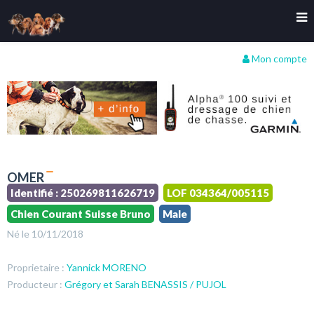
Mon compte
OMER
Identifié : 250269811626719
LOF 034364/005115
Chien Courant Suisse Bruno
Male
Né le 10/11/2018
Proprietaire :
Yannick MORENO
Producteur :
Grégory et Sarah BENASSIS / PUJOL