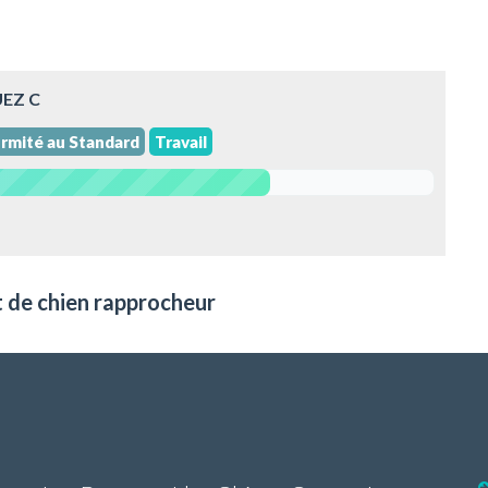
UEZ C
rmité au Standard
Travail
t de chien rapprocheur