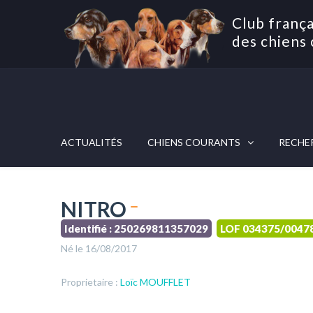
Club frança
des chiens 
ACTUALITÉS
CHIENS COURANTS
RECHE
NITRO
Identifié : 250269811357029
LOF 034375/0047
Né le 16/08/2017
Proprietaire :
Loïc MOUFFLET