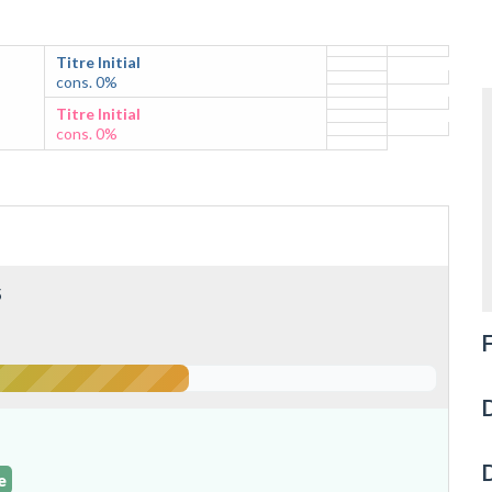
Titre Initial
cons. 0%
Titre Initial
cons. 0%
5
F
D
D
e