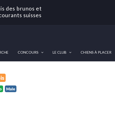
is des brunos et
courants suisses
RCHE
CONCOURS
LE CLUB
CHIENS À PLACER
is
o
Male