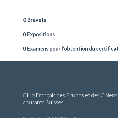
0 Brevets
0 Expositions
0 Examens pour l'obtention du certifica
Club Français des Brunos et des Chiens
courants Suisses