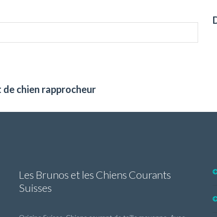
t de chien rapprocheur
Les Brunos et les Chiens Courants
Suisses