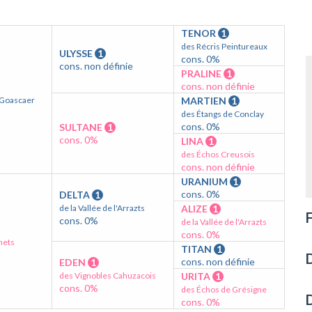
TENOR
1
des Récris Peintureaux
ULYSSE
1
cons. 0%
cons. non définie
PRALINE
1
cons. non définie
 Goascaer
MARTIEN
1
des Étangs de Conclay
cons. 0%
SULTANE
1
cons. 0%
LINA
1
des Échos Creusois
cons. non définie
URANIUM
1
cons. 0%
DELTA
1
de la Vallée de l'Arrazts
ALIZE
1
F
cons. 0%
de la Vallée de l'Arrazts
cons. 0%
nets
TITAN
1
D
cons. non définie
EDEN
1
des Vignobles Cahuzacois
URITA
1
cons. 0%
des Échos de Grésigne
D
cons. 0%