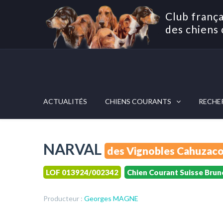
Club frança
des chiens 
ACTUALITÉS
CHIENS COURANTS
RECHE
NARVAL
des Vignobles Cahuzaco
LOF 013924/002342
Chien Courant Suisse Brun
Producteur :
Georges MAGNE