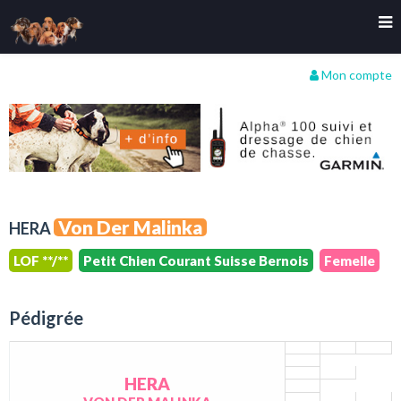
Mon compte
Von Der Malinka
HERA
LOF **/**
Petit Chien Courant Suisse Bernois
Femelle
Pédigrée
HERA