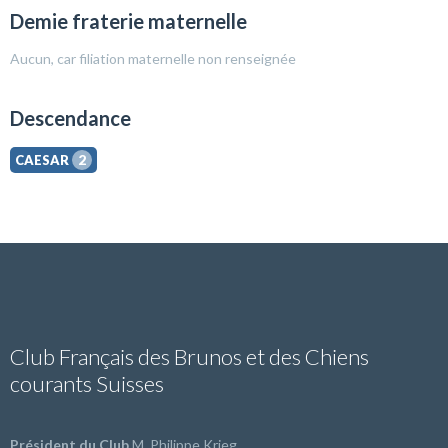
Demie fraterie maternelle
Aucun, car filiation maternelle non renseignée
Descendance
CAESAR
2
Club Français des Brunos et des Chiens
courants Suisses
Président du Club
M. Philippe Krieg