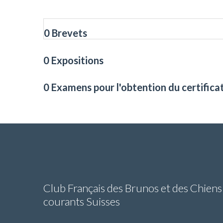
0 Brevets
0 Expositions
0 Examens pour l'obtention du certifica
Club Français des Brunos et des Chiens
courants Suisses