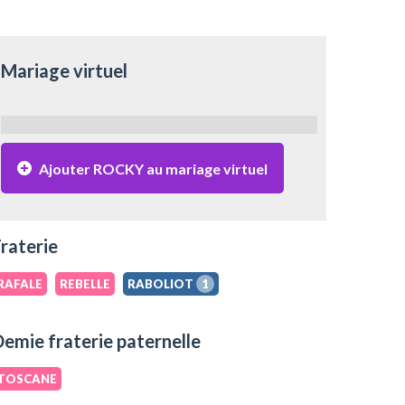
Mariage virtuel
Ajouter ROCKY au mariage virtuel
raterie
RAFALE
REBELLE
RABOLIOT
1
emie fraterie paternelle
TOSCANE