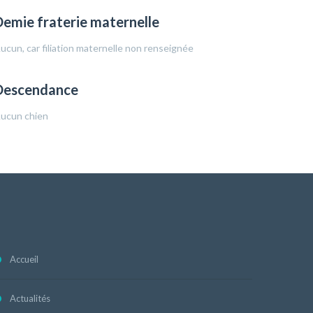
emie fraterie maternelle
ucun, car filiation maternelle non renseignée
Descendance
ucun chien
Accueil
Actualités