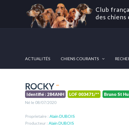
Club frança
des chiens 
ACTUALITÉS
CHIENS COURANTS
RECHE
ROCKY
Identifié : 284ANH
LOF 003471/**
Bruno St Hu
Né le 08/07/2020
Proprietaire :
Alain DUBOIS
Producteur :
Alain DUBOIS