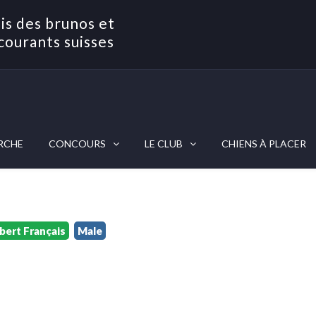
is des brunos et
courants suisses
RCHE
CONCOURS
LE CLUB
CHIENS À PLACER
bert Français
Male