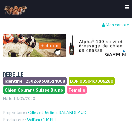
Mon compte
REBELLE
Identifié : 250269608514808
LOF 035046/006280
Chien Courant Suisse Bruno
Femelle
Né le 18/05/2020
Proprietaire :
Gilles et Jérôme BALANDRAUD
Producteur :
William CHAPEL