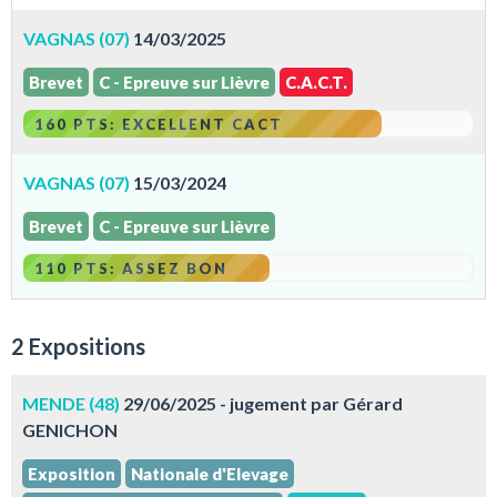
VAGNAS (07)
14/03/2025
Brevet
C - Epreuve sur Lièvre
C.A.C.T.
160 PTS: EXCELLENT CACT
VAGNAS (07)
15/03/2024
Brevet
C - Epreuve sur Lièvre
110 PTS: ASSEZ BON
2 Expositions
MENDE (48)
29/06/2025 - jugement par Gérard
GENICHON
Exposition
Nationale d'Elevage