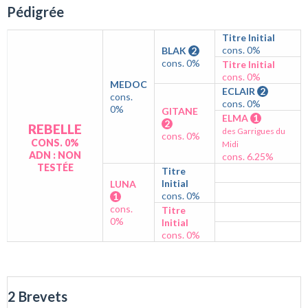
Pédigrée
Titre Initial
cons. 0%
BLAK
2
cons. 0%
Titre Initial
cons. 0%
MEDOC
ECLAIR
2
cons.
cons. 0%
0%
GITANE
ELMA
1
2
REBELLE
des Garrigues du
cons. 0%
CONS. 0%
Midi
ADN : NON
cons. 6.25%
TESTÉE
Titre
Initial
LUNA
cons. 0%
1
cons.
Titre
0%
Initial
cons. 0%
2 Brevets