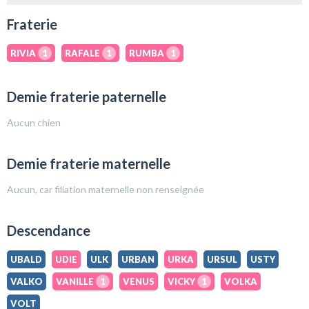
Fraterie
RIVIA
1
RAFALE
1
RUMBA
1
Demie fraterie paternelle
Aucun chien
Demie fraterie maternelle
Aucun, car filiation maternelle non renseignée
Descendance
UBALD
UDIE
ULK
URBAN
URKA
URSUL
USTY
VALKO
VANILLE
1
VENUS
VICKY
1
VOLKA
VOLT