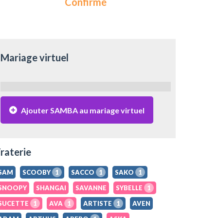
Confirmé
Mariage virtuel
Ajouter SAMBA au mariage virtuel
raterie
SAM
SCOOBY
1
SACCO
1
SAKO
1
SNOOPY
SHANGAI
SAVANNE
SYBELLE
1
SUCETTE
1
AVA
1
ARTISTE
1
AVEN