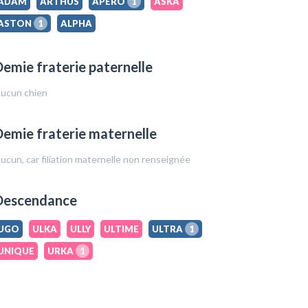
ADAM
ARTHUS
APERO
1
ASKA
ASTON
1
ALPHA
emie fraterie paternelle
ucun chien
emie fraterie maternelle
ucun, car filiation maternelle non renseignée
Descendance
UGO
ULKA
ULLY
ULTIME
ULTRA
1
UNIQUE
URKA
1