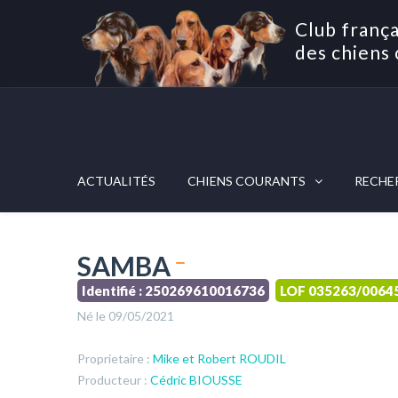
Club frança
des chiens 
ACTUALITÉS
CHIENS COURANTS
RECHE
SAMBA
Identifié : 250269610016736
LOF 035263/0064
Né le 09/05/2021
Proprietaire :
Mike et Robert ROUDIL
Producteur :
Cédric BIOUSSE