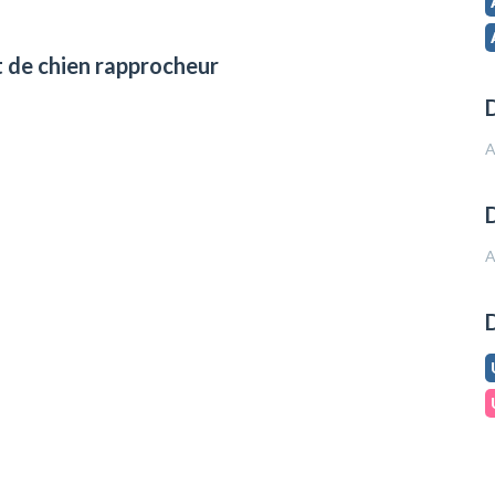
t de chien rapprocheur
D
A
D
A