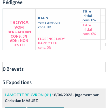
Pédigrée
Titre
Initial
KAHN
cons. 0%
TROYKA
Vom Berner Jura
Titre
cons. 0%
VOM
Initial
BERGAHORN
cons. 0%
CONS. 0%
FLORENCE LADY
ADN : NON
BARDOTTE
TESTÉE
cons. 0%
0 Brevets
5 Expositions
LAMOTTE BEUVRON (41)
18/06/2023 - jugement par
Christian MASUEZ