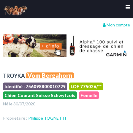
Mon compte
Vom Bergahorn
TROYKA
Identifié : 756098800010729
LOF 775026/**
Chien Courant Suisse Schwytzois
Femelle
Né le 30/07/2020
Proprietaire :
Philippe TOGNETTI