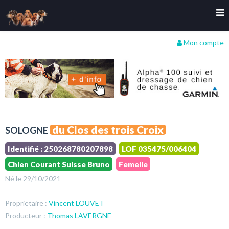
Mon compte
du Clos des trois Croix
SOLOGNE
Identifié : 250268780207898
LOF 035475/006404
Chien Courant Suisse Bruno
Femelle
Né le 29/10/2021
Proprietaire :
Vincent LOUVET
Producteur :
Thomas LAVERGNE