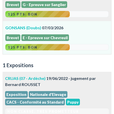
Brevet
G - Epreuve sur Sanglier
125 PTS: BON
GONSANS (Doubs)
07/03/2026
Brevet
E - Epreuve sur Chevreuil
125 PTS: BON
1 Expositions
CRUAS (07 - Ardèche)
19/06/2022 - jugement par
Bernard ROUSSET
Exposition
Nationale d'Elevage
CACS - Conformité au Standard
Puppy
NON CLASSÉ. TRÈS PROMETTEUR