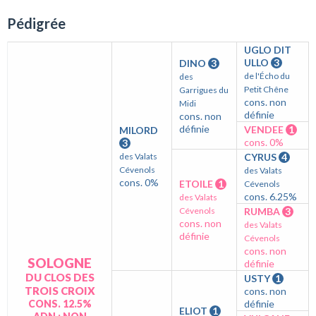
Pédigrée
UGLO DIT
ULLO
3
DINO
3
de l'Écho du
des
Petit Chêne
Garrigues du
cons. non
Midi
définie
cons. non
définie
VENDEE
1
MILORD
cons. 0%
3
des Valats
CYRUS
4
Cévenols
des Valats
cons. 0%
ETOILE
1
Cévenols
cons. 6.25%
des Valats
Cévenols
RUMBA
3
cons. non
des Valats
définie
Cévenols
cons. non
SOLOGNE
définie
DU CLOS DES
USTY
1
TROIS CROIX
cons. non
CONS. 12.5%
définie
ELIOT
1