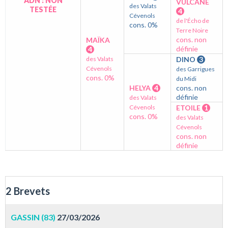
ADN : NON
VULCANE
des Valats
TESTÉE
4
Cévenols
de l'Écho de
cons. 0%
Terre Noire
cons. non
MAÏKA
définie
4
des Valats
DINO
3
Cévenols
des Garrigues
cons. 0%
du Midi
HELYA
4
cons. non
définie
des Valats
Cévenols
ETOILE
1
cons. 0%
des Valats
Cévenols
cons. non
définie
2 Brevets
GASSIN (83)
27/03/2026