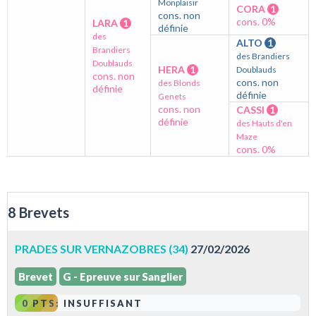
Monplaisir
CORA
1
cons. non
cons. 0%
LARA
1
définie
des
ALTO
1
Brandiers
des Brandiers
Doublauds
HERA
1
Doublauds
cons. non
cons. non
des Blonds
définie
définie
Genets
cons. non
CASSI
1
définie
des Hauts d'en
Maze
cons. 0%
8 Brevets
PRADES SUR VERNAZOBRES (34)
27/02/2026
Brevet
G - Epreuve sur Sanglier
0 PTS: INSUFFISANT