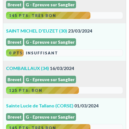
Brevet
G - Epreuve sur Sanglier
145 PTS: TRÈS BON
SAINT MICHEL D'EUZET (30)
23/03/2024
Brevet
G - Epreuve sur Sanglier
0 PTS: INSUFFISANT
COMBAILLAUX (34)
16/03/2024
Brevet
G - Epreuve sur Sanglier
125 PTS: BON
Sainte Lucie de Tallano (CORSE)
01/03/2024
Brevet
G - Epreuve sur Sanglier
145 PTS: TRÈS BON