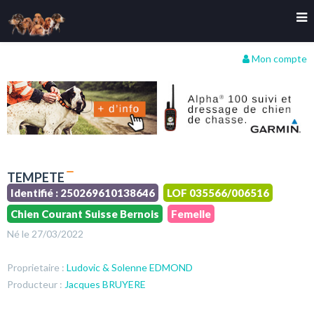
Mon compte
TEMPETE
Identifié : 250269610138646
LOF 035566/006516
Chien Courant Suisse Bernois
Femelle
Né le 27/03/2022
Proprietaire :
Ludovic & Solenne EDMOND
Producteur :
Jacques BRUYERE