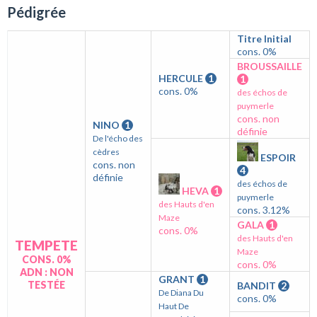
Pédigrée
Titre Initial
cons. 0%
BROUSSAILLE
HERCULE
1
1
cons. 0%
des échos de
puymerle
cons. non
NINO
1
définie
De l'écho des
cèdres
ESPOIR
cons. non
4
définie
des échos de
HEVA
1
puymerle
des Hauts d'en
cons. 3.12%
Maze
GALA
1
cons. 0%
des Hauts d'en
TEMPETE
Maze
CONS. 0%
cons. 0%
ADN : NON
GRANT
1
TESTÉE
BANDIT
2
De Diana Du
cons. 0%
Haut De