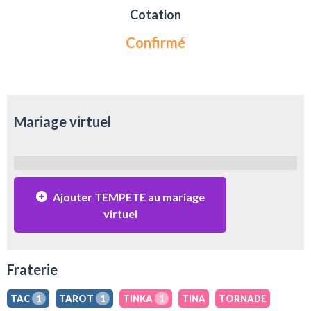
Cotation
Confirmé
Mariage virtuel
Ajouter TEMPETE au mariage
virtuel
Fraterie
TAC
1
TAROT
1
TINKA
1
TINA
TORNADE