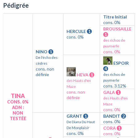
Pédigrée
Titre Initial
cons. 0%
BROUSSAILLE
HERCULE
1
1
cons. 0%
des échos de
puymerle
NINO
1
cons. 0%
De l'écho des
ESPOIR
cèdres
4
cons. non
définie
HEVA
1
des échos de
puymerle
des Hauts d'en
cons. 3.12%
Maze
cons. non
GALA
1
TINA
définie
des Hauts d'en
CONS. 0%
Maze
ADN :
cons. 0%
NON
GRANT
1
BANDIT
2
TESTÉE
cons. 0%
De Diana Du Haut
De Monplaisir
CORA
1
cons. 0%
cons. 0%