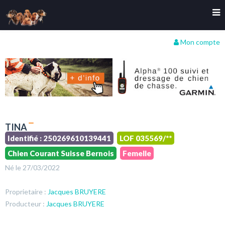
Mon compte
TINA
Identifié : 250269610139441
LOF 035569/**
Chien Courant Suisse Bernois
Femelle
Né le 27/03/2022
Proprietaire :
Jacques BRUYERE
Producteur :
Jacques BRUYERE