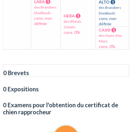
LARA
1
ALTO
1
des Brandiers
des Brandiers
Doublauds
Doublauds
HERA
1
cons. non
cons. non
des Blonds
définie
définie
Genets
CASSI
1
cons. 0%
des Hauts d'en
Maze
cons. 0%
0 Brevets
0 Expositions
0 Examens pour l'obtention du certificat de
chien rapprocheur