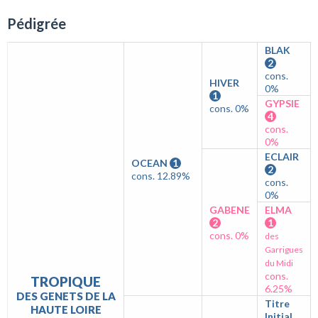
Pédigrée
BLAK
2
cons.
HIVER
0%
1
GYPSIE
cons. 0%
4
cons.
0%
ECLAIR
OCEAN
1
2
cons. 12.89%
cons.
0%
GABENE
ELMA
2
1
cons. 0%
des
Garrigues
du Midi
cons.
TROPIQUE
6.25%
DES GENETS DE LA
Titre
HAUTE LOIRE
Initial