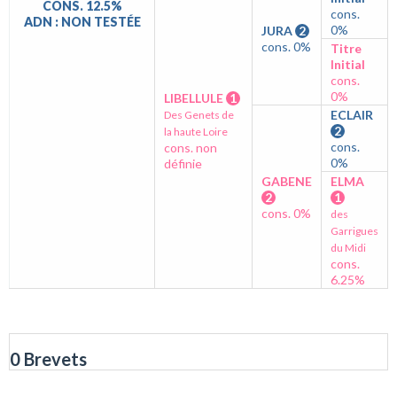
CONS. 12.5%
cons.
ADN : NON TESTÉE
0%
JURA
2
cons. 0%
Titre
Initial
cons.
0%
LIBELLULE
1
ECLAIR
Des Genets de
2
la haute Loire
cons.
cons. non
0%
définie
GABENE
ELMA
2
1
cons. 0%
des
Garrigues
du Midi
cons.
6.25%
0 Brevets