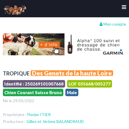
Mon compte
Des Genets de la haute Loire
TROPIQUE
Identifié : 250269101007668
LOF 035668/005277
Chien Courant Suisse Bruno
Male
Né le 29/05/2022
Proprietaire :
Florian ITIER
Producteur :
Gilles et Jérôme BALANDRAUD