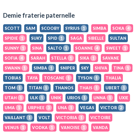
Demie fraterie paternelle
SCOTT
SAM
SCOOBY
SYRIUS
1
SIMBA
SOKA
4
SPIDIE
1
SUKY
SPID
1
SAGA
SIBELLE
SULTAN
SUNNY
1
SINA
SALTO
1
SOANNE
4
SWEET
1
SOFIA
4
SARAH
STELLA
1
SIKA
1
SAVANE
SWANN
1
SIMBA
1
SNIPER
SKY
SHIVA
TINA
1
TOBIAS
TAYA
TOSCANE
1
TYSON
1
THALIA
TOM
1
TITAN
1
THANOS
THAIS
1
UBERT
1
UTAH
1
ULK
1
UNIK
URIOS
1
UNNA
1
UXIE
UMA
1
URPHEE
3
UNA
1
VEGAS
VICTOR
2
VAILLANT
1
VOLT
VICTORIA
1
VICTOIRE
VENUS
1
VODKA
1
VANOISE
1
VANDA