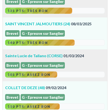
Brevet
G - Epreuve sur Sanglier
135 PTS: TRÈS BON
SAINT VINCENT JALMOUTIERS (24)
08/03/2025
Brevet
G - Epreuve sur Sanglier
140 PTS: TRÈS BON
Sainte Lucie de Tallano (CORSE)
01/03/2024
Brevet
G - Epreuve sur Sanglier
105 PTS: ASSEZ BON
COLLET DE DEZE (48)
09/02/2024
Brevet
G - Epreuve sur Sanglier
110 PTS: ASSEZ BON