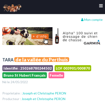
Mon compte
de la vallée du Perthuis
TARA
Identifié : 250268780244502
LOF 003901/000870
Bruno St Hubert Français
Femelle
Né le 24/05/2022
Proprietaire :
Joseph et Christophe PERON
Producteur :
Joseph et Christophe PERON