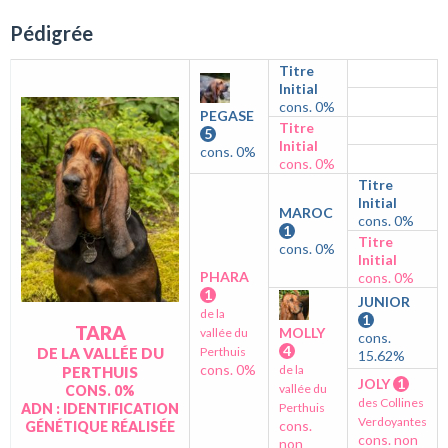
Pédigrée
Titre
Initial
cons. 0%
PEGASE
Titre
5
Initial
cons. 0%
cons. 0%
Titre
Initial
MAROC
cons. 0%
1
Titre
cons. 0%
Initial
PHARA
cons. 0%
1
JUNIOR
de la
1
TARA
MOLLY
vallée du
cons.
4
DE LA VALLÉE DU
Perthuis
15.62%
cons. 0%
de la
PERTHUIS
JOLY
1
vallée du
CONS. 0%
des Collines
ADN : IDENTIFICATION
Perthuis
Verdoyantes
cons.
GÉNÉTIQUE RÉALISÉE
cons. non
non