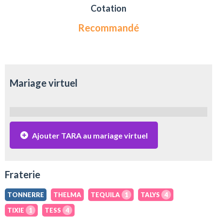
Cotation
Recommandé
Mariage virtuel
Ajouter TARA au mariage virtuel
Fraterie
TONNERRE
THELMA
TEQUILA
1
TALYS
4
TIXIE
1
TESS
4