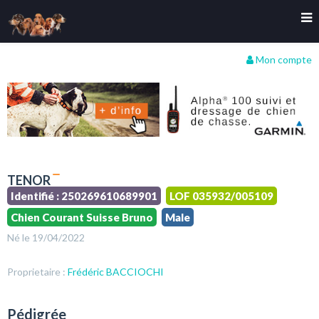
Mon compte
TENOR
Identifié : 250269610689901
LOF 035932/005109
Chien Courant Suisse Bruno
Male
Né le 19/04/2022
Proprietaire :
Frédéric BACCIOCHI
Pédigrée