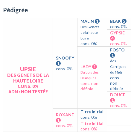
Pédigrée
MALIN
1
BLAK
2
cons. 0%
Des Genets
de la haute
GYPSIE
4
Loire
cons. 0%
cons. 0%
FOSTO
1
SNOOPY
des
1
LADY
1
Garrigues
UPSIE
cons. 0%
Du bois des
du Midi
DES GENETS DE LA
cons.
Branques
HAUTE LOIRE
non
cons. non
CONS. 0%
définie
définie
ADN : NON TESTÉE
DOUCE
1
cons. 0%
Titre Initial
ROXANE
cons. 0%
1
Titre Initial
cons. 0%
cons. 0%