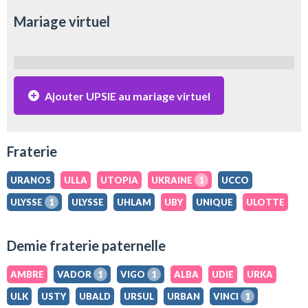
Mariage virtuel
Ajouter UPSIE au mariage virtuel
Fraterie
URANOS
ULLA
UTOPIA
UKRAINE
1
UCCO
ULYSSE
1
ULYSSE
UHLAM
UBY
UNIQUE
ULOTTE
Demie fraterie paternelle
AMBRE
VADOR
1
VIGO
1
ALBA
UDIE
URKA
ULK
USTY
UBALD
URSUL
URBAN
VINCI
1