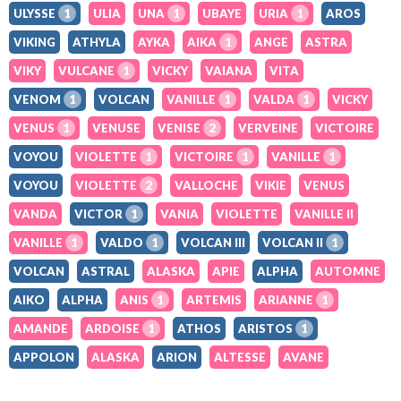
ULYSSE
1
ULIA
UNA
1
UBAYE
URIA
1
AROS
VIKING
ATHYLA
AYKA
AIKA
1
ANGE
ASTRA
VIKY
VULCANE
1
VICKY
VAIANA
VITA
VENOM
1
VOLCAN
VANILLE
1
VALDA
1
VICKY
VENUS
1
VENUSE
VENISE
2
VERVEINE
VICTOIRE
VOYOU
VIOLETTE
1
VICTOIRE
1
VANILLE
1
VOYOU
VIOLETTE
2
VALLOCHE
VIKIE
VENUS
VANDA
VICTOR
1
VANIA
VIOLETTE
VANILLE II
VANILLE
1
VALDO
1
VOLCAN III
VOLCAN II
1
VOLCAN
ASTRAL
ALASKA
APIE
ALPHA
AUTOMNE
AIKO
ALPHA
ANIS
1
ARTEMIS
ARIANNE
1
AMANDE
ARDOISE
1
ATHOS
ARISTOS
1
APPOLON
ALASKA
ARION
ALTESSE
AVANE