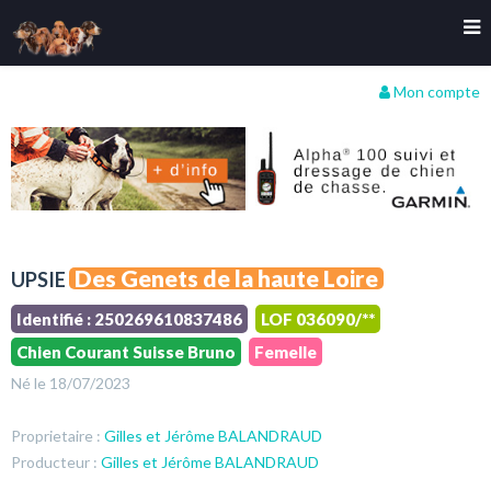
Mon compte
Des Genets de la haute Loire
UPSIE
Identifié : 250269610837486
LOF 036090/**
Chien Courant Suisse Bruno
Femelle
Né le 18/07/2023
Proprietaire :
Gilles et Jérôme BALANDRAUD
Producteur :
Gilles et Jérôme BALANDRAUD