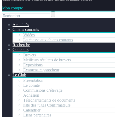
Mon compte
Actualités
Chiens courants
Vidéos
La chasse aux chiens courants
Recherche
Concours
Brevets
Meilleurs résultats de brevets
Expositions
Examens rapprocheur
Le Club
Présentation
Le comité
Commissions d’élevage
Adhésion
Téléchargements de documents
liste des juges Confirmateurs.
Calendrier
Liens partenaires