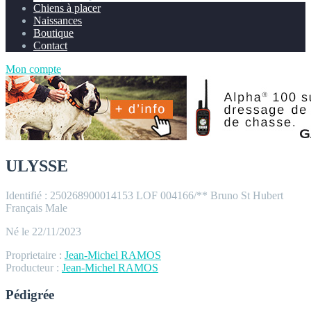
Chiens à placer
Naissances
Boutique
Contact
Mon compte
ULYSSE
Identifié : 250268900014153
LOF 004166/**
Bruno St Hubert
Français
Male
Né le 22/11/2023
Proprietaire :
Jean-Michel RAMOS
Producteur :
Jean-Michel RAMOS
Pédigrée