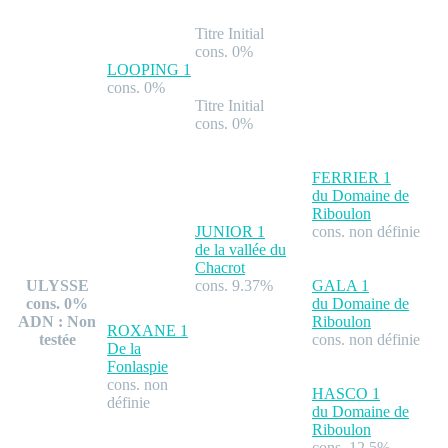
Titre Initial
cons. 0%
LOOPING
1
cons. 0%
Titre Initial
cons. 0%
FERRIER
1
du Domaine de
Riboulon
JUNIOR
1
cons. non définie
de la vallée du
Chacrot
ULYSSE
cons. 9.37%
GALA
1
cons. 0%
du Domaine de
ADN : Non
Riboulon
ROXANE
1
testée
cons. non définie
De la
Fonlaspie
cons. non
HASCO
1
définie
du Domaine de
Riboulon
cons. 12.5%