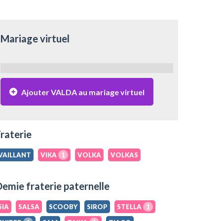
Mariage virtuel
Ajouter VALDA au mariage virtuel
raterie
VAILLANT
VIKA
1
VOLKA
VOLKAS
emie fraterie paternelle
SIA
SALSA
SCOOBY
SIROP
STELLA
1