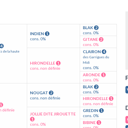
BLAK
2
cons. 0%
INDIEN
1
cons. 0%
GITANE
2
cons. 0%
4
s de la haute
CLAIRON
4
des Garrigues du
%
Midi
HIRONDELLE
1
cons. 0%
cons. non définie
ARONDE
1
F
cons. 0%
BLAK
2
cons. 0%
NOUGAT
2
cons. non définie
HIRONDELLE
1
cons. non définie
1
D
n définie
GREDIN
1
JOLLIE DITE JIROUETTE
cons. 0%
1
BIBINE
1
cons. 0%
cons. 0%