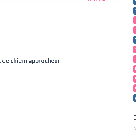
t de chien rapprocheur
D
A