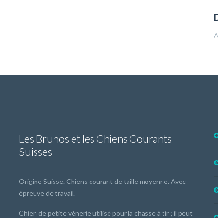
A
Les Brunos et les Chiens Courants
Suisses
Origine Suisse. Chiens courant de taille moyenne. Avec
épreuve de travail.
Chien de petite vénerie utilisé pour la chasse à tir ; il peut