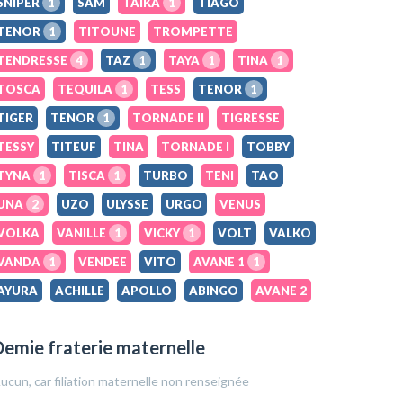
SNIPER
1
SAM
TAIKA
1
TIAGO
TENOR
1
TITOUNE
TROMPETTE
TENDRESSE
4
TAZ
1
TAYA
1
TINA
1
TOSCA
TEQUILA
1
TESS
TENOR
1
TIGER
TENOR
1
TORNADE II
TIGRESSE
TESSY
TITEUF
TINA
TORNADE I
TOBBY
TYNA
1
TISCA
1
TURBO
TENI
TAO
UNA
2
UZO
ULYSSE
URGO
VENUS
VOLKA
VANILLE
1
VICKY
1
VOLT
VALKO
VANDA
1
VENDEE
VITO
AVANE 1
1
AYURA
ACHILLE
APOLLO
ABINGO
AVANE 2
emie fraterie maternelle
ucun, car filiation maternelle non renseignée