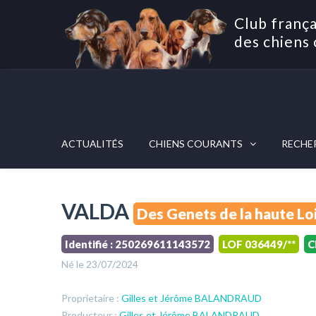
Club frança
des chiens 
ACTUALITÉS
CHIENS COURANTS
RECHE
VALDA
Des Genets de la haute Lo
Identifié : 250269611143572
LOF 036449/**
C
Né le 23/07/2024
Proprietaire :
Gilles et Jérôme BALANDRAUD
Producteur :
Gilles et Jérôme BALANDRAUD