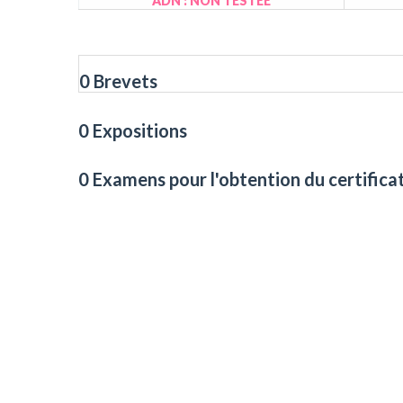
ADN : NON TESTÉE
0 Brevets
0 Expositions
0 Examens pour l'obtention du certifica