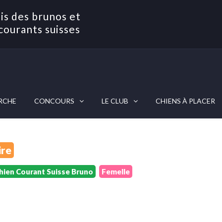
is des brunos et
courants suisses
RCHE
CONCOURS
LE CLUB
CHIENS À PLACER
ire
hien Courant Suisse Bruno
Femelle