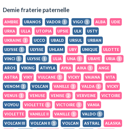
Demie fraterie paternelle
AMBRE
URANOS
VADOR
1
VIGO
1
ALBA
UDIE
URKA
ULLA
UTOPIA
UPSIE
ULK
USTY
UKRAINE
1
UCCO
UBALD
URSUL
URBAN
ULYSSE
1
ULYSSE
UHLAM
UBY
UNIQUE
ULOTTE
VINCI
1
ULYSSE
1
ULIA
UNA
1
UBAYE
URIA
1
AROS
VIKING
ATHYLA
AYKA
AIKA
1
ANGE
ASTRA
VIKY
VULCANE
1
VICKY
VAIANA
VITA
VENOM
1
VOLCAN
VANILLE
1
VALDA
1
VICKY
VENUS
1
VENUSE
VENISE
2
VERVEINE
VICTOIRE
VOYOU
VIOLETTE
1
VICTOIRE
1
VANIA
VIOLETTE
VANILLE II
VANILLE
1
VALDO
1
VOLCAN III
VOLCAN II
1
VOLCAN
ASTRAL
ALASKA