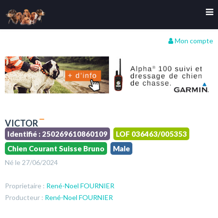
Mon compte
VICTOR
Identifié : 250269610860109
LOF 036463/005353
Chien Courant Suisse Bruno
Male
Né le 27/06/2024
Proprietaire :
René-Noel FOURNIER
Producteur :
René-Noel FOURNIER