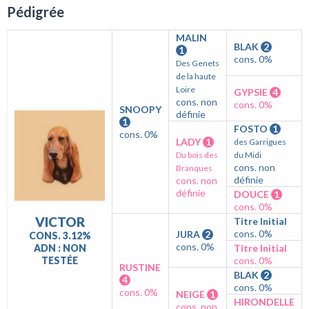
Pédigrée
MALIN
BLAK
2
1
cons. 0%
Des Genets
de la haute
Loire
GYPSIE
4
cons. non
cons. 0%
SNOOPY
définie
1
FOSTO
1
cons. 0%
LADY
1
des Garrigues
Du bois des
du Midi
cons. non
Branques
définie
cons. non
définie
DOUCE
1
cons. 0%
VICTOR
Titre Initial
cons. 0%
JURA
2
CONS. 3.12%
cons. 0%
ADN : NON
Titre Initial
TESTÉE
cons. 0%
RUSTINE
BLAK
2
4
cons. 0%
cons. 0%
NEIGE
1
HIRONDELLE
cons. non