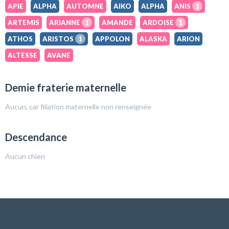
APIE
ALPHA
AUTOMNE
AIKO
ALPHA
ANIS
1
ARTEMIS
ARIANNE
1
AMANDE
ARDOISE
1
ATHOS
ARISTOS
1
APPOLON
ALASKA
ARION
ALTESSE
AVANE
Demie fraterie maternelle
Aucun, car filiation maternelle non renseignée
Descendance
Aucun chien