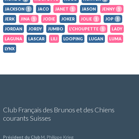
JACKSON
1
JACO
JANET
1
JASON
JENNY
1
JERK
JINA
1
JODIE
JOKER
JOLIE
1
JOP
1
JORDAN
JORDY
JUMBO
L'CHOUPETTE
1
LADY
LAGUNA
LASCAR
LILI
LOOPING
LUGAN
LUMA
LYNX
Club Français des Brunos et des Chiens
courants Suisses
Président du Club
M. Philippe Krieg