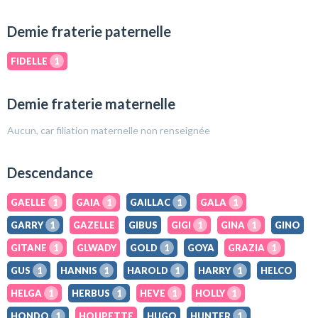
Demie fraterie paternelle
FIDELLE
1
Demie fraterie maternelle
Aucun, car filiation maternelle non renseignée
Descendance
GAELLE
1
GAIA
1
GAILLAC
1
GALA
1
GARRY
1
GAZELLE
GIBUS
GIGI
1
GINA
1
GINO
GITANE
1
GLWADY
GOLD
1
GOYA
GRAZIA
1
GUS
1
HANNIS
1
HAROLD
1
HARRY
1
HELCO
HELGA
1
HERBUS
1
HEVE
1
HOLLY
1
HONDO
1
HOUPETTE
HUGO
HUNTER
1