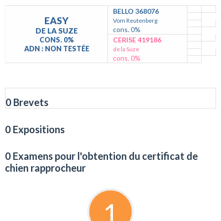
BELLO 368076
EASY
Vom Reutenberg
cons. 0%
DE LA SUZE
CONS. 0%
CERISE 419186
ADN : NON TESTÉE
de la Suze
cons. 0%
0 Brevets
0 Expositions
0 Examens pour l'obtention du certificat de
chien rapprocheur
1