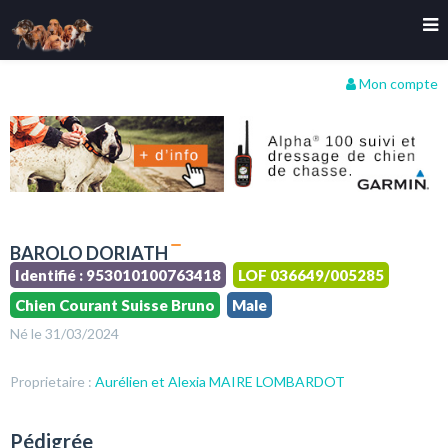
Mon compte
BAROLO DORIATH
Identifié : 953010100763418
LOF 036649/005285
Chien Courant Suisse Bruno
Male
Né le 31/03/2024
Proprietaire :
Aurélien et Alexia MAIRE LOMBARDOT
Pédigrée