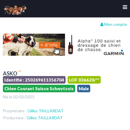
Mon compte
ASKO
Identifié : 250269611356704
LOF 036620/**
Chien Courant Suisse Schwytzois
Male
Né le 02/03/2025
Proprietaire :
Gilles TAILLARDAT
Producteur :
Gilles TAILLARDAT