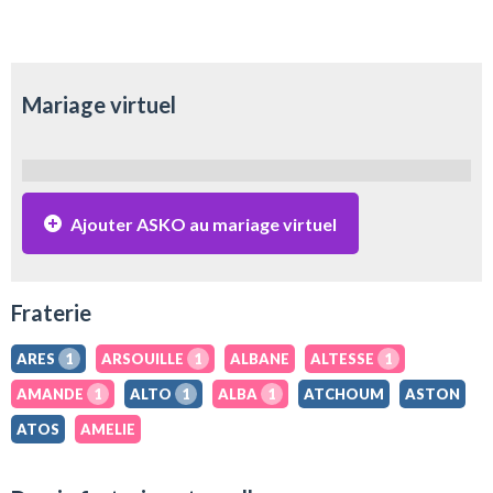
Mariage virtuel
Ajouter ASKO au mariage virtuel
Fraterie
ARES
1
ARSOUILLE
1
ALBANE
ALTESSE
1
AMANDE
1
ALTO
1
ALBA
1
ATCHOUM
ASTON
ATOS
AMELIE