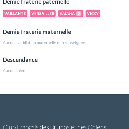
Demie fraterie paternelle
VAILLANTE
VERSAILLES
VAIANA
2
VICKY
Demie fraterie maternelle
Aucun, car filiation maternelle non renseignée
Descendance
Aucun chien
Club Français des Brunos et des Chiens