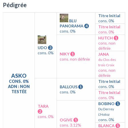
Pédigrée
Titre Initial
BLU
cons. 0%
PANORAMA
4
Titre Initial
cons. 0%
cons. 0%
HUTCH
1
cons. non
UDO
3
définie
cons. 0%
NIKY
1
JANA
cons. non définie
du Clos des
trois Croix
cons. non
ASKO
définie
CONS. 0%
Titre Initial
ADN : NON
cons. 0%
BALLOUS
1
TESTÉE
cons. 0%
Titre Initial
cons. 0%
BOBINO
1
TARA
Du Derrey
2
L'Hotoz
cons. 0%
cons. 0%
OGIVE
1
cons. 3.12%
BLANCA
1