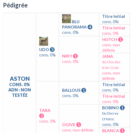
Pédigrée
Titre Initial
BLU
cons. 0%
PANORAMA
4
Titre Initial
cons. 0%
cons. 0%
HUTCH
1
cons. non
UDO
3
définie
cons. 0%
NIKY
1
JANA
cons. 0%
du Clos des
trois Croix
cons. non
ASTON
définie
CONS. 0%
Titre Initial
ADN : NON
cons. 0%
BALLOUS
1
TESTÉE
cons. 0%
Titre Initial
cons. 0%
BOBINO
1
TARA
Du Derrey
2
L'Hotoz
cons. 0%
cons. 0%
OGIVE
1
cons. non définie
BLANCA
1