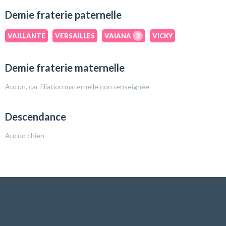
Demie fraterie paternelle
VAILLANTE
VERSAILLES
VAIANA
2
VICKY
Demie fraterie maternelle
Aucun, car filiation maternelle non renseignée
Descendance
Aucun chien