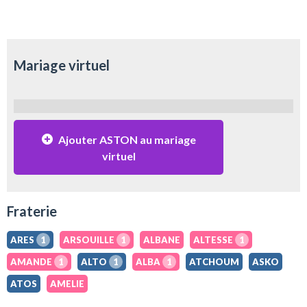
Mariage virtuel
Ajouter ASTON au mariage
virtuel
Fraterie
ARES
1
ARSOUILLE
1
ALBANE
ALTESSE
1
AMANDE
1
ALTO
1
ALBA
1
ATCHOUM
ASKO
ATOS
AMELIE