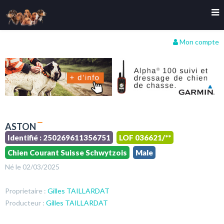
Mon compte
ASTON
Identifié : 250269611356751
LOF 036621/**
Chien Courant Suisse Schwytzois
Male
Né le 02/03/2025
Proprietaire :
Gilles TAILLARDAT
Producteur :
Gilles TAILLARDAT